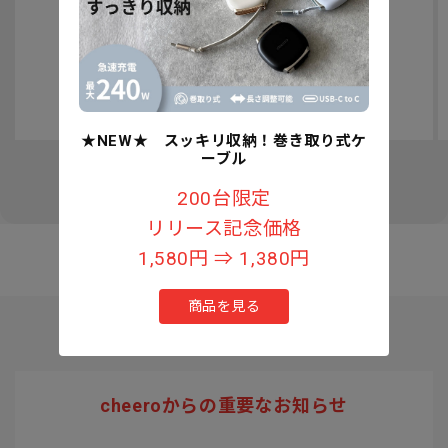
認知症予防への取り組みについて
★NEW★ スッキリ収納！巻き取り式ケ
ーブル
の
1
/
3
200台限定
リリース記念価格
1,580円 ⇒ 1,380円
商品を見る
cheeroからの重要なお知らせ