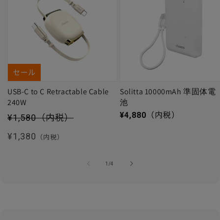
セール
USB-C to C Retractable Cable
Solitta 10000mAh 準固体電
240W
池
セール価格
通常価格
¥4,880
（内税）
¥1,580
（内税）
通常価格
¥1,380
（内税）
の
1
/
4