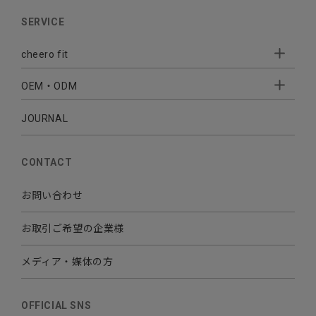
AUDIO
SERVICE
BATTERY
cheero fit
CABLE CHARGER
OEM・ODM
Sleepion
- Sleepion3
MOBILE
- 軟骨伝導式集音器
JOURNAL
- OEM・ODM 開発
- 小ロットオリジナルプリント
その他
CONTACT
お問い合わせ
お取引ご希望の企業様
メディア・媒体の方
OFFICIAL SNS