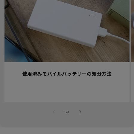
使用済みモバイルバッテリーの処分方法
の
1
/
3