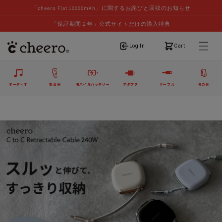
「cheero Flat 10000mAh」に関するお詫びと回収のお知らせ
「保証期間２年」公式サイトだけの購入特典
ログイン
カート
Log In
Cart
オーディオ
集音器
モバイルバッテリー
アダプタ
ケーブル
その他