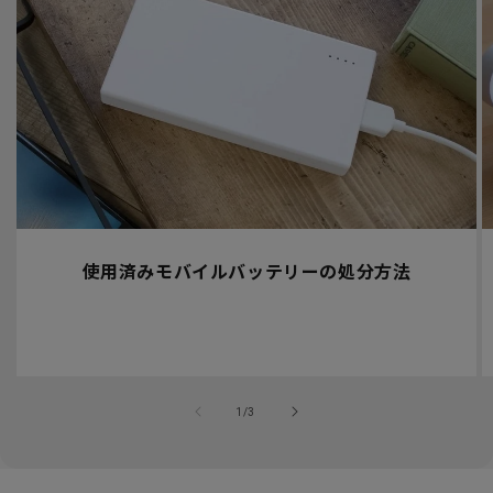
使用済みモバイルバッテリーの処分方法
の
1
/
3