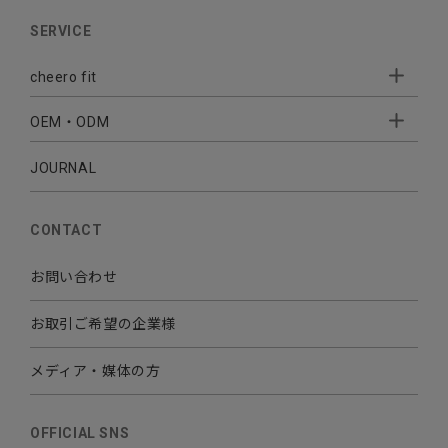
AUDIO
SERVICE
BATTERY
cheero fit
CABLE CHARGER
OEM・ODM
Sleepion
- Sleepion3
MOBILE
- 軟骨伝導式集音器
JOURNAL
- OEM・ODM 開発
- 小ロットオリジナルプリント
その他
CONTACT
お問い合わせ
お取引ご希望の企業様
メディア・媒体の方
OFFICIAL SNS