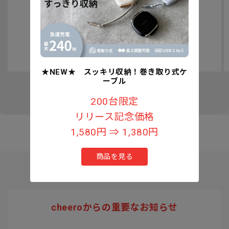
認知症予防への取り組みについて
★NEW★ スッキリ収納！巻き取り式ケ
ーブル
の
1
/
3
200台限定
リリース記念価格
1,580円 ⇒ 1,380円
商品を見る
cheeroからの重要なお知らせ