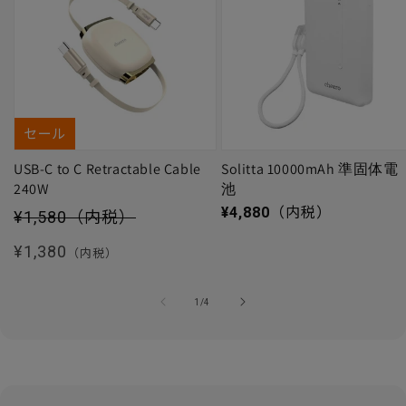
セール
USB-C to C Retractable Cable
Solitta 10000mAh 準固体電
240W
池
セール価格
通常価格
¥4,880
（内税）
¥1,580
（内税）
通常価格
¥1,380
（内税）
の
1
/
4