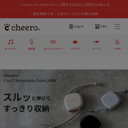
「cheero Flat 10000mAh」に関するお詫びと回収のお知らせ
「保証期間２年」公式サイトだけの購入特典
ログイン
カート
Log In
Cart
オーディオ
集音器
モバイルバッテリー
アダプタ
ケーブル
その他