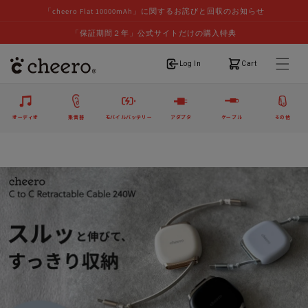
「cheero Flat 10000mAh」に関するお詫びと回収のお知らせ
「保証期間２年」公式サイトだけの購入特典
ログイン
カート
Log In
Cart
オーディオ
集音器
モバイルバッテリー
アダプタ
ケーブル
その他