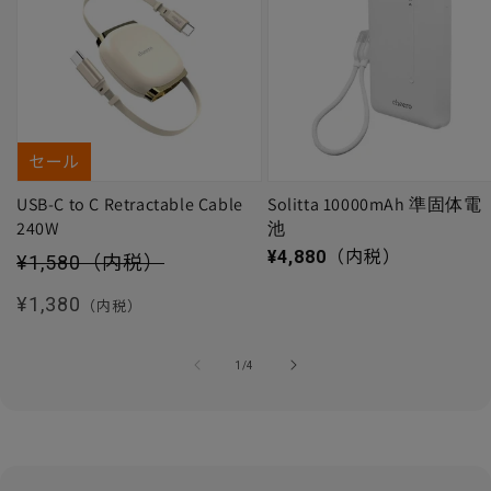
セール
USB-C to C Retractable Cable
Solitta 10000mAh 準固体電
240W
池
セール価格
通常価格
¥4,880
（内税）
¥1,580
（内税）
通常価格
¥1,380
（内税）
の
1
/
4