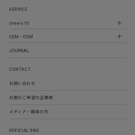
AUDIO
SERVICE
BATTERY
cheero fit
CABLE CHARGER
OEM・ODM
Sleepion
- Sleepion3
MOBILE
- 軟骨伝導式集音器
JOURNAL
- OEM・ODM 開発
- 小ロットオリジナルプリント
その他
CONTACT
お問い合わせ
お取引ご希望の企業様
メディア・媒体の方
OFFICIAL SNS