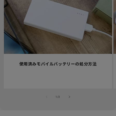
使用済みモバイルバッテリーの処分方法
の
1
/
3