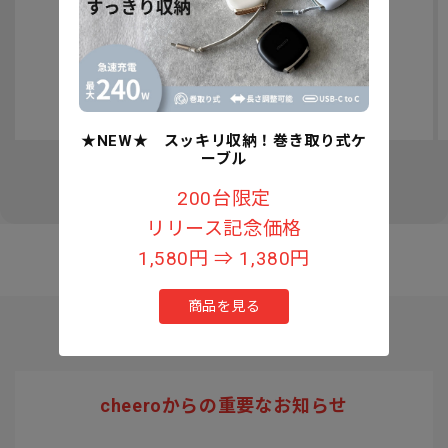
認知症予防への取り組みについて
★NEW★ スッキリ収納！巻き取り式ケ
ーブル
の
1
/
3
200台限定
リリース記念価格
1,580円 ⇒ 1,380円
商品を見る
cheeroからの重要なお知らせ