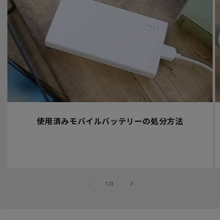
使用済みモバイルバッテリーの処分方法
の
1
/
3