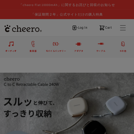
「cheero Flat 10000mAh」に関するお詫びと回収のお知らせ
「保証期間２年」公式サイトだけの購入特典
ログイン
カート
Log In
Cart
オーディオ
集音器
モバイルバッテリー
アダプタ
ケーブル
その他