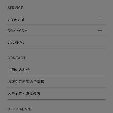
AUDIO
SERVICE
BATTERY
cheero fit
CABLE CHARGER
OEM・ODM
Sleepion
- Sleepion3
MOBILE
- 軟骨伝導式集音器
JOURNAL
- OEM・ODM 開発
- 小ロットオリジナルプリント
その他
CONTACT
お問い合わせ
お取引ご希望の企業様
メディア・媒体の方
OFFICIAL SNS