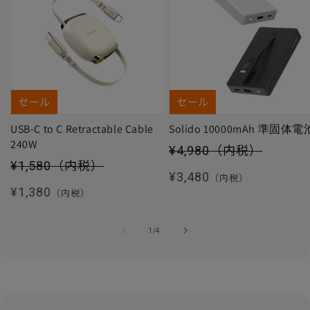
セール
セール
USB-C to C Retractable Cable
Solido 10000mAh 準固体電
240W
セール価格
¥4,980
（内税）
セール価格
¥1,580
（内税）
通常価格
¥3,480
（内税）
通常価格
¥1,380
（内税）
の
1
/
4