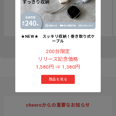
認知症予防への取り組みについて
★NEW★ スッキリ収納！巻き取り式ケ
ーブル
の
1
/
3
200台限定
リリース記念価格
1,580円 ⇒ 1,380円
商品を見る
cheeroからの重要なお知らせ