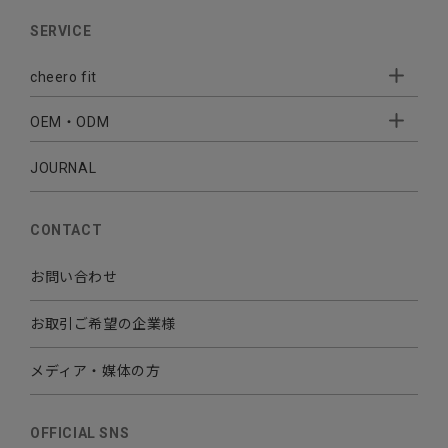
AUDIO
SERVICE
BATTERY
cheero fit
CABLE CHARGER
OEM・ODM
Sleepion
- Sleepion3
MOBILE
- 軟骨伝導式集音器
JOURNAL
- OEM・ODM 開発
- 小ロットオリジナルプリント
その他
CONTACT
お問い合わせ
お取引ご希望の企業様
メディア・媒体の方
OFFICIAL SNS