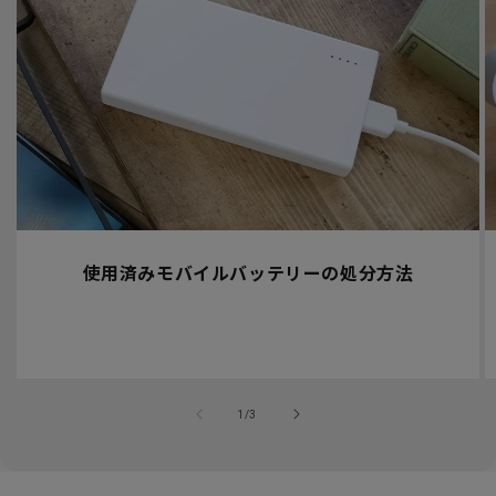
使用済みモバイルバッテリーの処分方法
の
1
/
3