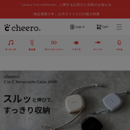
「cheero Flat 10000mAh」に関するお詫びと回収のお知らせ
「保証期間２年」公式サイトだけの購入特典
ログイン
カート
Log In
Cart
オーディオ
集音器
モバイルバッテリー
アダプタ
ケーブル
その他