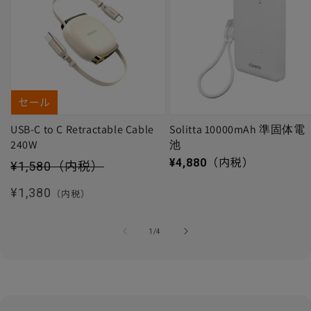
セール
USB-C to C Retractable Cable
Solitta 10000mAh 準固体電
240W
池
セール価格
通常価格
¥4,880
（内税）
¥1,580
（内税）
通常価格
¥1,380
（内税）
の
1
/
4