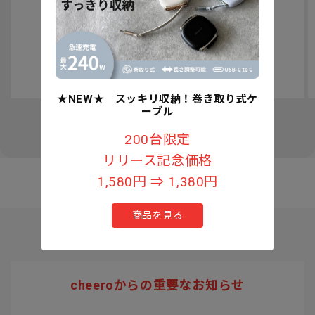
認知症予防への取り組みについて
★NEW★ スッキリ収納！巻き取り式ケ
ーブル
の
1
/
3
200台限定
リリース記念価格
1,580円 ⇒ 1,380円
商品を見る
cheeroからの重要なお知らせ