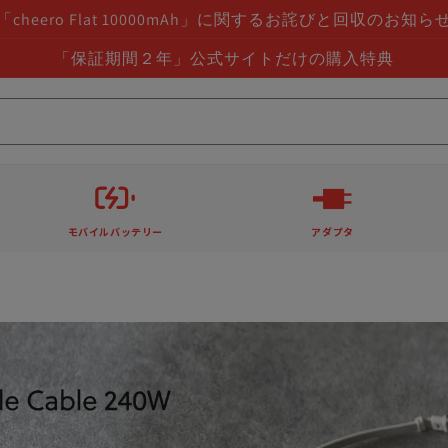
「cheero Flat 10000mAh」に関するお詫びと回収のお知ら
「保証期間２年」公式サイトだけの購入特典
モバイルバッテリー
アダプタ