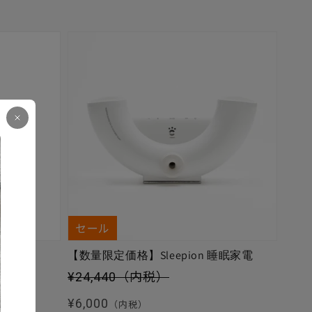
セール
【数量限定価格】Sleepion 睡眠家電
セール価格
¥24,440
（内税）
通常価格
¥6,000
（内税）