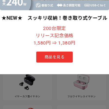
★NEW★ スッキリ収納！巻き取り式ケーブル
すべて見る
200台限定
リリース記念価格
1,580円 ⇒ 1,380円
カテゴリー
商品を見る
イヤーカフ型イヤホン
フルワイヤレスイヤホン