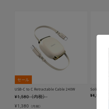
セール
USB-C to C Retractable Cable 240W
Solitta
セール価格
通常価格
¥4,880
（
¥1,580
（内税）
通常価格
¥1,380
（内税）