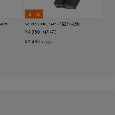
セール
mart
Solido 10000mAh 準固体電池
セール価格
¥4,980
（内税）
通常価格
¥3,480
（内税）