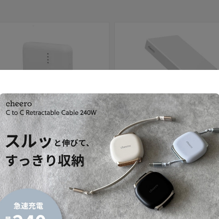
セール
 10000mAh 準固体電池
Solido 10000mAh 準固体電池
セール価格
内税）
¥4,980
（内税）
通常価格
¥3,480
（内税）