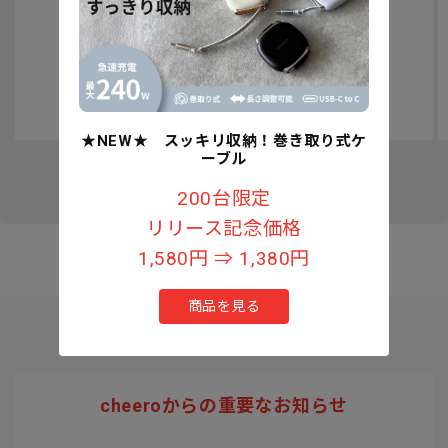
認知症予防への取り組みについて
★NEW★ スッキリ収納！巻き取り式ケ
ーブル
の
1
/
3
200台限定
リリース記念価格
1,580円 ⇒ 1,380円
商品を見る
cheeroからの重要なお知らせ