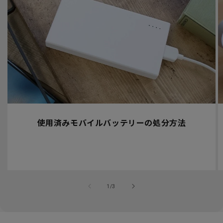
使用済みモバイルバッテリーの処分方法
の
1
/
3