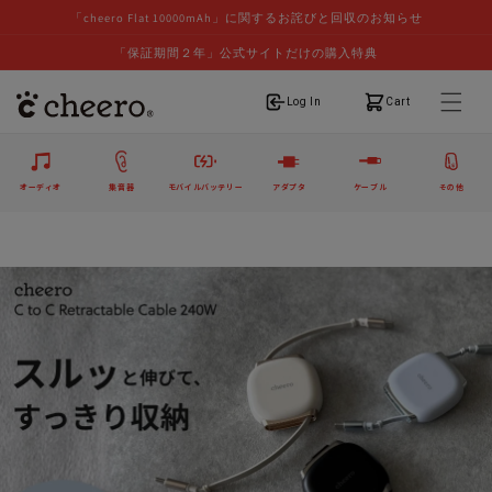
「cheero Flat 10000mAh」に関するお詫びと回収のお知らせ
「保証期間２年」公式サイトだけの購入特典
ログイン
カート
Log In
Cart
オーディオ
集音器
モバイルバッテリー
アダプタ
ケーブル
その他