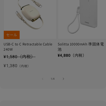
セール
USB-C to C Retractable Cable
Solitta 10000mAh 準固体電
240W
池
セール価格
通常価格
¥4,880
（内税）
¥1,580
（内税）
通常価格
¥1,380
（内税）
の
1
/
4