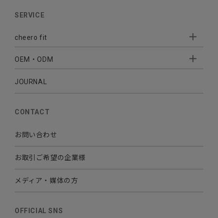
AUDIO
SERVICE
BATTERY
cheero fit
CABLE CHARGER
OEM・ODM
Sleepion
- Sleepion3
MOBILE
- 軟骨伝導式集音器
JOURNAL
- OEM・ODM 開発
- 小ロットオリジナルプリント
その他
CONTACT
お問い合わせ
お取引ご希望の企業様
メディア・媒体の方
OFFICIAL SNS