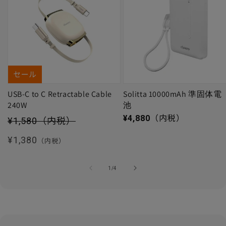
セール
USB-C to C Retractable Cable
Solitta 10000mAh 準固体電
240W
池
セール価格
通常価格
¥4,880
（内税）
¥1,580
（内税）
通常価格
¥1,380
（内税）
の
1
/
4