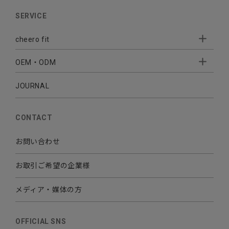
AUDIO
SERVICE
BATTERY
cheero fit
CABLE CHARGER
OEM・ODM
Sleepion
- Sleepion3
MOBILE
- 軟骨伝導式集音器
JOURNAL
- OEM・ODM 開発
- 小ロットオリジナルプリント
その他
CONTACT
お問い合わせ
お取引ご希望の企業様
メディア・媒体の方
OFFICIAL SNS