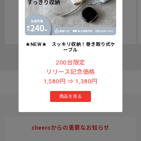
認知症予防への取り組みについて
★NEW★ スッキリ収納！巻き取り式ケ
ーブル
の
1
/
3
200台限定
リリース記念価格
1,580円 ⇒ 1,380円
商品を見る
cheeroからの重要なお知らせ