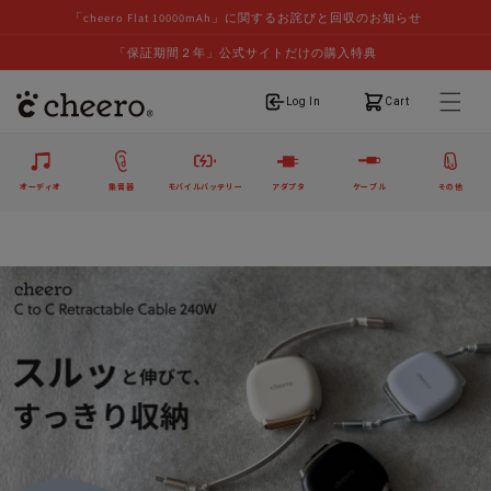
「cheero Flat 10000mAh」に関するお詫びと回収のお知らせ
「保証期間２年」公式サイトだけの購入特典
ログイン
カート
Log In
Cart
オーディオ
集音器
モバイルバッテリー
アダプタ
ケーブル
その他