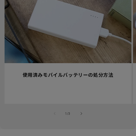
使用済みモバイルバッテリーの処分方法
の
1
/
3