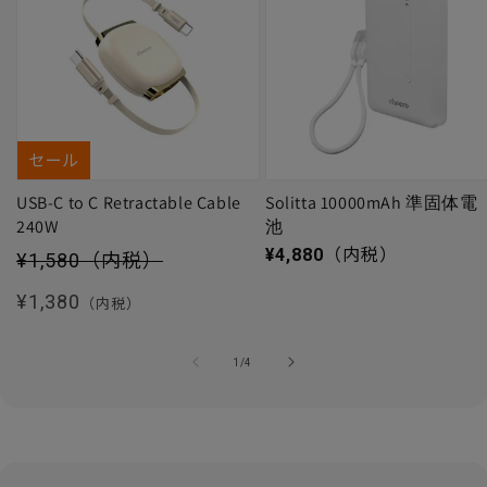
セール
USB-C to C Retractable Cable
Solitta 10000mAh 準固体電
240W
池
セール価格
通常価格
¥4,880
（内税）
¥1,580
（内税）
通常価格
¥1,380
（内税）
の
1
/
4