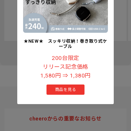
認知症予防への取り組みについて
★NEW★ スッキリ収納！巻き取り式ケ
ーブル
の
1
/
3
200台限定
リリース記念価格
1,580円 ⇒ 1,380円
商品を見る
cheeroからの重要なお知らせ