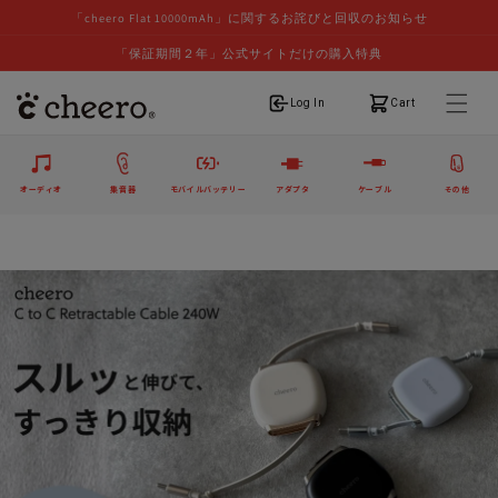
「cheero Flat 10000mAh」に関するお詫びと回収のお知らせ
「保証期間２年」公式サイトだけの購入特典
ログイン
カート
Log In
Cart
オーディオ
集音器
モバイルバッテリー
アダプタ
ケーブル
その他