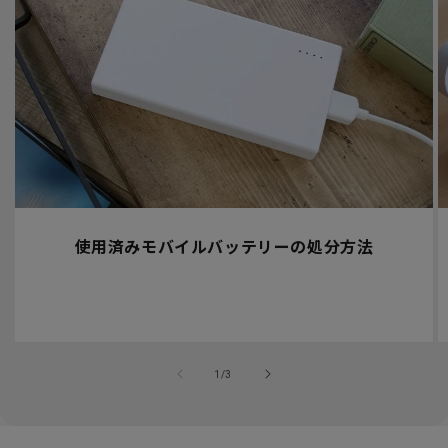
使用済みモバイルバッテリーの処分方法
の
1
/
3