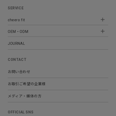
AUDIO
SERVICE
BATTERY
cheero fit
CABLE CHARGER
OEM・ODM
Sleepion
- Sleepion3
MOBILE
- 軟骨伝導式集音器
JOURNAL
- OEM・ODM 開発
- 小ロットオリジナルプリント
その他
CONTACT
お問い合わせ
お取引ご希望の企業様
メディア・媒体の方
OFFICIAL SNS