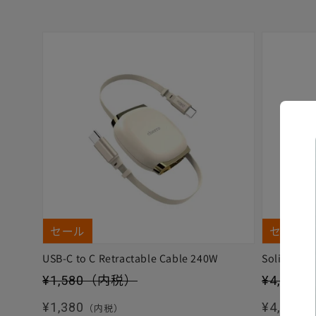
セール
セール
USB-C to C Retractable Cable 240W
Solitta
セール価格
セール価
¥1,580
（内税）
¥4,880
通常価格
通常価格
¥1,380
¥4,480
（内税）
（