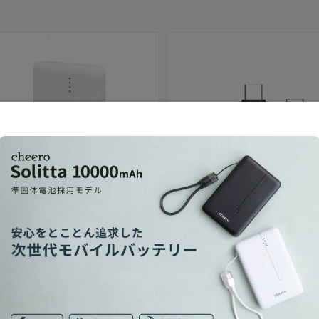
セール
 10000mAh 準固体電池
USB-C to C Fast Cable 240W
格
セール価格
（内税）
¥1,680
（内税）
通常価格
¥1,480
内税）
（内税）