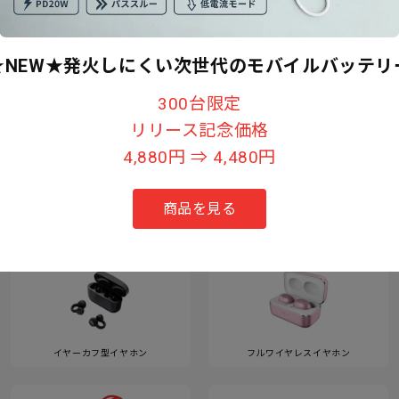
★NEW★発火しにくい次世代のモバイルバッテリ
すべて見る
300台限定
リリース記念価格
4,880円 ⇒ 4,480円
カテゴリー
商品を見る
イヤーカフ型イヤホン
フルワイヤレスイヤホン