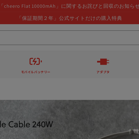
「cheero Flat 10000mAh」に関するお詫びと回収のお知ら
「保証期間２年」公式サイトだけの購入特典
モバイルバッテリー
アダプタ