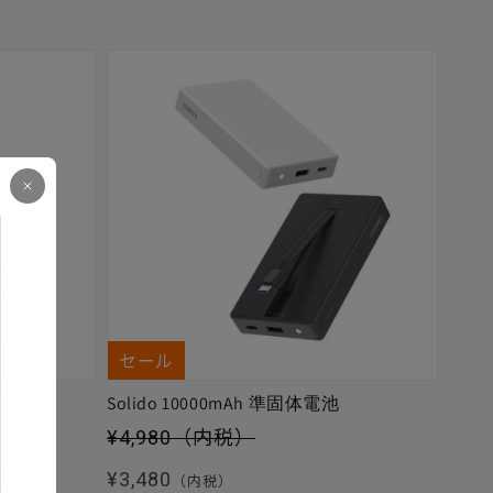
セール
Solido 10000mAh 準固体電池
セール価格
¥4,980
（内税）
通常価格
¥3,480
（内税）