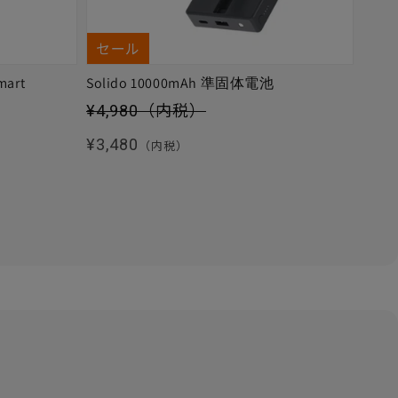
セール
mart
Solido 10000mAh 準固体電池
セール価格
¥4,980
（内税）
通常価格
¥3,480
（内税）