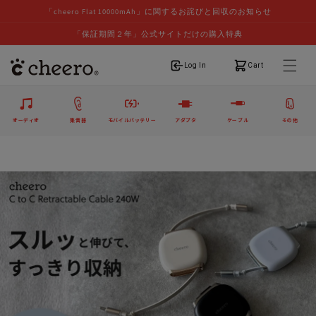
「cheero Flat 10000mAh」に関するお詫びと回収のお知らせ
「保証期間２年」公式サイトだけの購入特典
ログイン
カート
Log In
Cart
オーディオ
集音器
モバイルバッテリー
アダプタ
ケーブル
その他