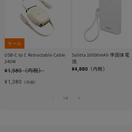
セール
USB-C to C Retractable Cable
Solitta 10000mAh 準固体電
240W
池
セール価格
通常価格
¥4,880
（内税）
¥1,580
（内税）
通常価格
¥1,380
（内税）
の
1
/
4