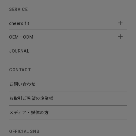
AUDIO
SERVICE
BATTERY
cheero fit
CABLE CHARGER
OEM・ODM
Sleepion
- Sleepion3
MOBILE
- 軟骨伝導式集音器
JOURNAL
- OEM・ODM 開発
- 小ロットオリジナルプリント
その他
CONTACT
お問い合わせ
お取引ご希望の企業様
メディア・媒体の方
OFFICIAL SNS