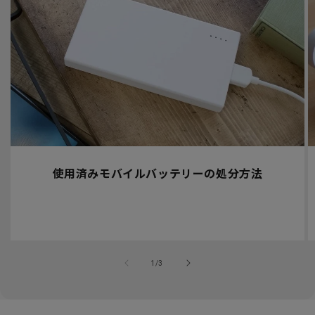
使用済みモバイルバッテリーの処分方法
の
1
/
3