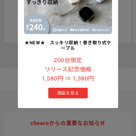
認知症予防への取り組みについて
★NEW★ スッキリ収納！巻き取り式ケ
ーブル
の
1
/
3
200台限定
リリース記念価格
1,580円 ⇒ 1,380円
商品を見る
cheeroからの重要なお知らせ