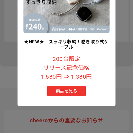
認知症予防への取り組みについて
★NEW★ スッキリ収納！巻き取り式ケ
ーブル
の
1
/
3
200台限定
リリース記念価格
1,580円 ⇒ 1,380円
商品を見る
cheeroからの重要なお知らせ