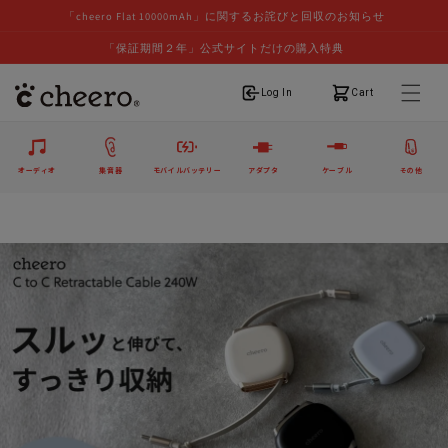
「cheero Flat 10000mAh」に関するお詫びと回収のお知らせ
「保証期間２年」公式サイトだけの購入特典
ログイン
カート
Log In
Cart
オーディオ
集音器
モバイルバッテリー
アダプタ
ケーブル
その他