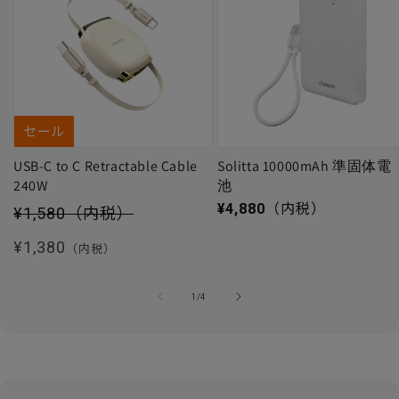
セール
USB-C to C Retractable Cable
Solitta 10000mAh 準固体電
240W
池
セール価格
通常価格
¥4,880
（内税）
¥1,580
（内税）
通常価格
¥1,380
（内税）
の
1
/
4