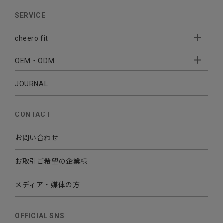
AUDIO
SERVICE
BATTERY
cheero fit
CABLE CHARGER
OEM・ODM
Sleepion
- Sleepion3
MOBILE
- 軟骨伝導式集音器
JOURNAL
- OEM・ODM 開発
- 小ロットオリジナルプリント
その他
CONTACT
お問い合わせ
お取引ご希望の企業様
メディア・媒体の方
OFFICIAL SNS