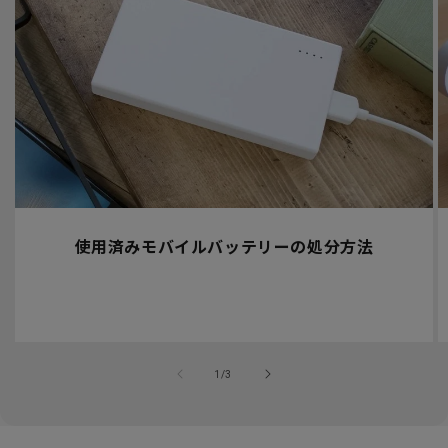
使用済みモバイルバッテリーの処分方法
の
1
/
3