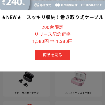
★NEW★ スッキリ収納！巻き取り式ケーブル
すべて見る
200台限定
リリース記念価格
1,580円 ⇒ 1,380円
カテゴリー
商品を見る
イヤーカフ型イヤホン
フルワイヤレスイヤホン