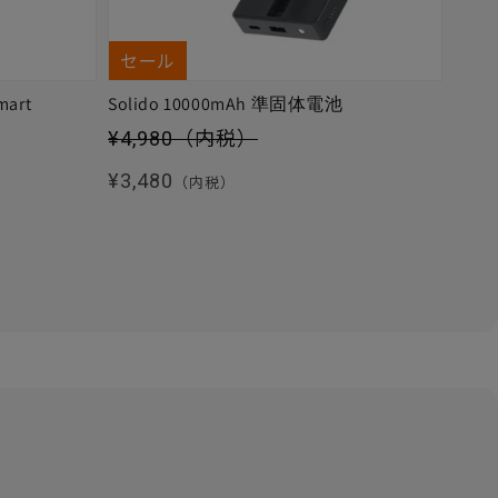
セール
mart
Solido 10000mAh 準固体電池
セール価格
¥4,980
（内税）
通常価格
¥3,480
（内税）