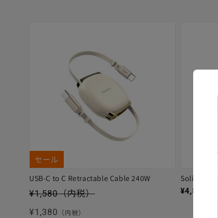
セール
USB-C to C Retractable Cable 240W
Solitta
セール価格
通常価格
¥4,880
（
¥1,580
（内税）
通常価格
¥1,380
（内税）