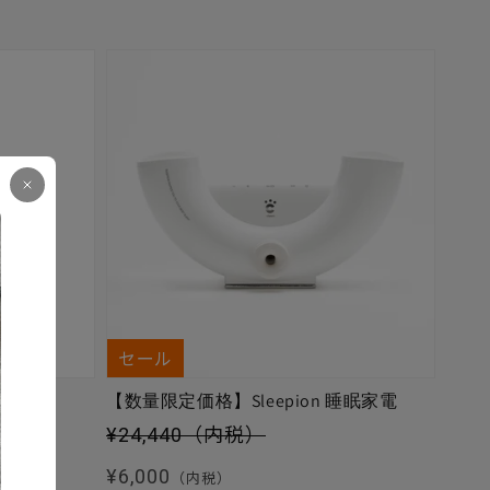
セール
【数量限定価格】Sleepion 睡眠家電
セール価格
¥24,440
（内税）
通常価格
¥6,000
（内税）