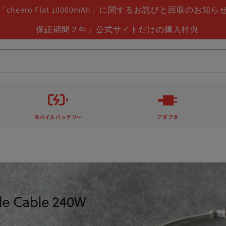
「cheero Flat 10000mAh」に関するお詫びと回収のお知ら
「保証期間２年」公式サイトだけの購入特典
モバイルバッテリー
アダプタ