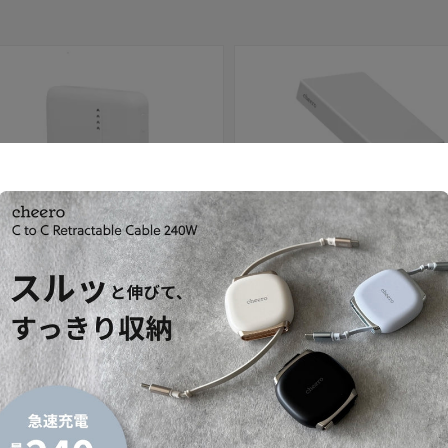
セール
 10000mAh 準固体電池
Solido 10000mAh 準固体電池
セール価格
内税）
¥4,980
（内税）
通常価格
¥3,480
（内税）