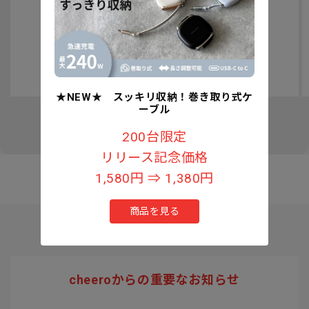
認知症予防への取り組みについて
★NEW★ スッキリ収納！巻き取り式ケ
ーブル
の
1
/
3
200台限定
リリース記念価格
1,580円 ⇒ 1,380円
商品を見る
cheeroからの重要なお知らせ