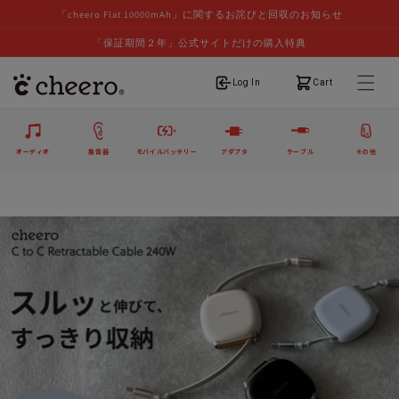
「cheero Flat 10000mAh」に関するお詫びと回収のお知らせ
「保証期間２年」公式サイトだけの購入特典
ログイン
カート
Log In
Cart
オーディオ
集音器
モバイルバッテリー
アダプタ
ケーブル
その他