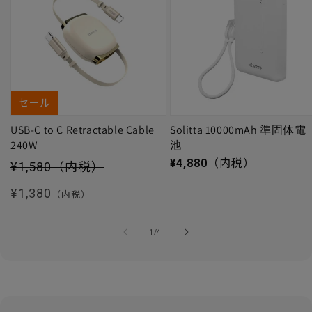
セール
USB-C to C Retractable Cable
Solitta 10000mAh 準固体電
240W
池
セール価格
通常価格
¥4,880
（内税）
¥1,580
（内税）
通常価格
¥1,380
（内税）
の
1
/
4