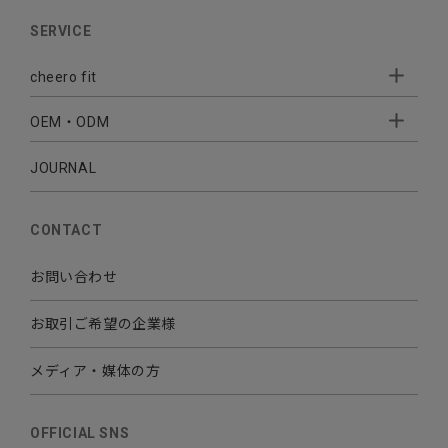
AUDIO
SERVICE
BATTERY
cheero fit
CABLE CHARGER
OEM・ODM
Sleepion
- Sleepion3
MOBILE
- 軟骨伝導式集音器
JOURNAL
- OEM・ODM 開発
- 小ロットオリジナルプリント
その他
CONTACT
お問い合わせ
お取引ご希望の企業様
メディア・媒体の方
OFFICIAL SNS