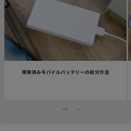
使用済みモバイルバッテリーの処分方法
の
1
/
3