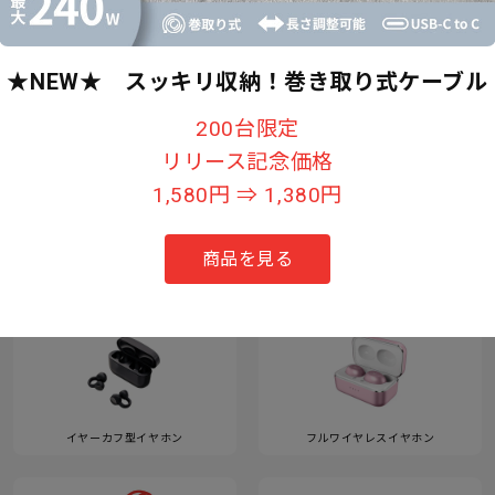
★NEW★ スッキリ収納！巻き取り式ケーブル
すべて見る
200台限定
リリース記念価格
1,580円 ⇒ 1,380円
カテゴリー
商品を見る
イヤーカフ型イヤホン
フルワイヤレスイヤホン