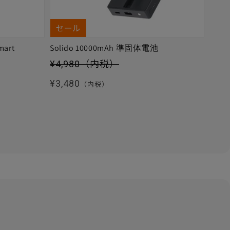
セール
mart
Solido 10000mAh 準固体電池
セール価格
¥4,980
（内税）
通常価格
¥3,480
（内税）