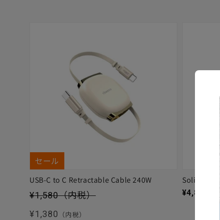
セール
USB-C to C Retractable Cable 240W
Solitta
セール価格
通常価格
¥4,880
（
¥1,580
（内税）
通常価格
¥1,380
（内税）