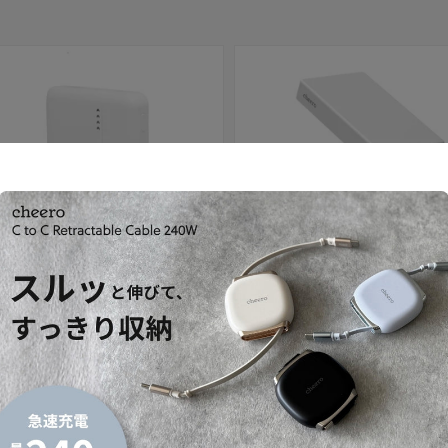
セール
 10000mAh 準固体電池
Solido 10000mAh 準固体電池
セール価格
内税）
¥4,980
（内税）
通常価格
¥3,480
（内税）