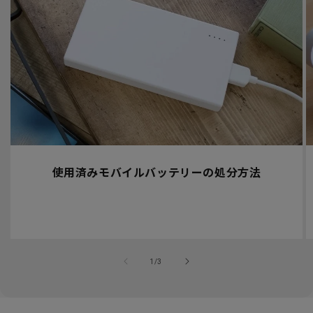
使用済みモバイルバッテリーの処分方法
の
1
/
3