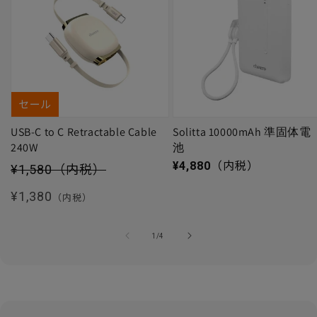
セール
USB-C to C Retractable Cable
Solitta 10000mAh 準固体電
240W
池
セール価格
通常価格
¥4,880
（内税）
¥1,580
（内税）
通常価格
¥1,380
（内税）
の
1
/
4