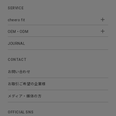
AUDIO
SERVICE
BATTERY
cheero fit
CABLE CHARGER
OEM・ODM
Sleepion
- Sleepion3
MOBILE
- 軟骨伝導式集音器
JOURNAL
- OEM・ODM 開発
- 小ロットオリジナルプリント
その他
CONTACT
お問い合わせ
お取引ご希望の企業様
メディア・媒体の方
OFFICIAL SNS