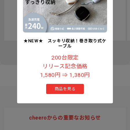
認知症予防への取り組みについて
★NEW★ スッキリ収納！巻き取り式ケ
ーブル
の
1
/
3
200台限定
リリース記念価格
1,580円 ⇒ 1,380円
商品を見る
cheeroからの重要なお知らせ