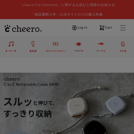
「cheero Flat 10000mAh」に関するお詫びと回収のお知らせ
「保証期間２年」公式サイトだけの購入特典
ログイン
カート
Log In
Cart
オーディオ
集音器
モバイルバッテリー
アダプタ
ケーブル
その他