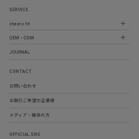
AUDIO
SERVICE
BATTERY
cheero fit
CABLE CHARGER
OEM・ODM
Sleepion
- Sleepion3
MOBILE
- 軟骨伝導式集音器
JOURNAL
- OEM・ODM 開発
- 小ロットオリジナルプリント
その他
CONTACT
お問い合わせ
お取引ご希望の企業様
メディア・媒体の方
OFFICIAL SNS