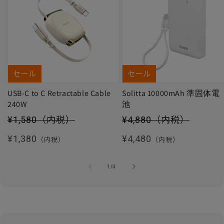
セール
セール
USB-C to C Retractable Cable
Solitta 10000mAh 準固体電
240W
池
セール価格
セール価格
¥1,580
（内税）
¥4,880
（内税）
通常価格
通常価格
¥1,380
¥4,480
（内税）
（内税）
の
1
/
4