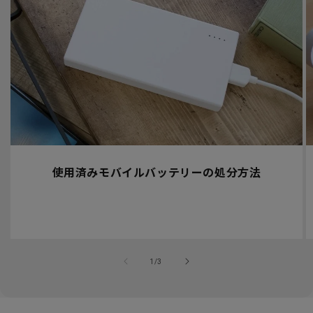
使用済みモバイルバッテリーの処分方法
の
1
/
3