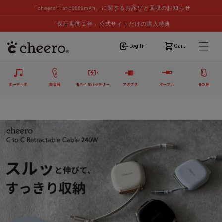
「cheero Flat 10000mAh」に関するお詫びと回収のお知らせ
「保証期間２年」公式サイトだけの購入特典
ログイン
カート
Log In
Cart
オーディオ
集音器
モバイルバッテリー
アダプタ
ケーブル
その他