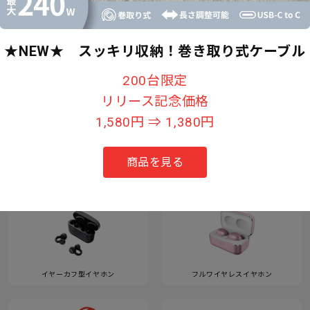
★NEW★ スッキリ収納！巻き取り式ケーブル
すべて見る
200台限定
リリース記念価格
1,580円 ⇒ 1,380円
カテゴリー
商品を見る
イヤーカフ型イヤホン
フルワイヤレスイヤホン