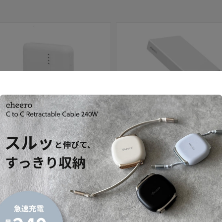
セール
 10000mAh 準固体電池
Solido 10000mAh 準固体電池
セール価格
内税）
¥4,980
（内税）
通常価格
¥3,480
（内税）