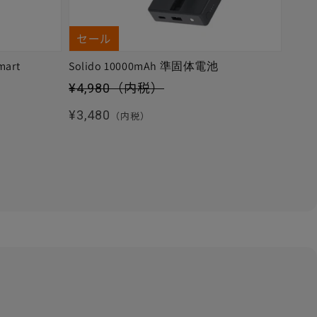
セール
mart
Solido 10000mAh 準固体電池
セール価格
¥4,980
（内税）
通常価格
¥3,480
（内税）