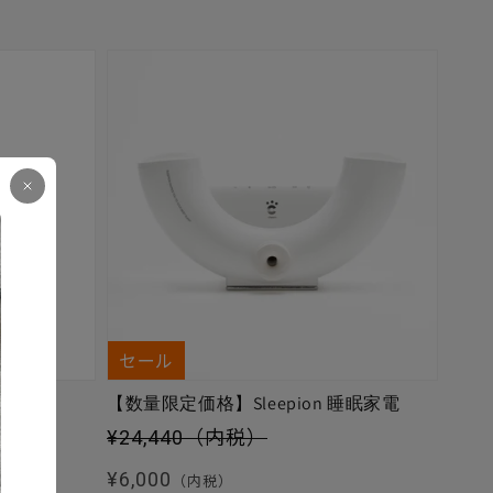
セール
【数量限定価格】Sleepion 睡眠家電
セール価格
¥24,440
（内税）
通常価格
¥6,000
（内税）