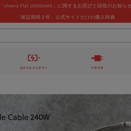
「cheero Flat 10000mAh」に関するお詫びと回収のお知ら
「保証期間２年」公式サイトだけの購入特典
モバイルバッテリー
アダプタ