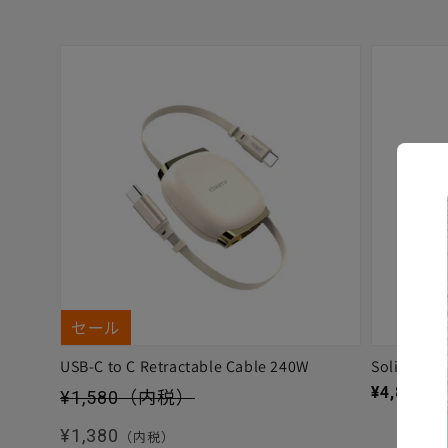
セール
USB-C to C Retractable Cable 240W
Solitta
セール価格
通常価格
¥4,880
（
¥1,580
（内税）
通常価格
¥1,380
（内税）