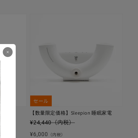
セール
【数量限定価格】Sleepion 睡眠家電
セール価格
¥24,440
（内税）
通常価格
¥6,000
（内税）