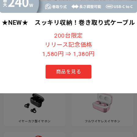
★NEW★ スッキリ収納！巻き取り式ケーブル
すべて見る
200台限定
リリース記念価格
1,580円 ⇒ 1,380円
カテゴリー
商品を見る
イヤーカフ型イヤホン
フルワイヤレスイヤホン