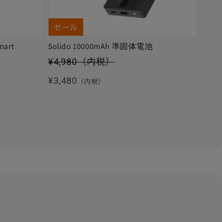
セール
mart
Solido 10000mAh 準固体電池
セール価格
¥4,980
（内税）
通常価格
¥3,480
（内税）