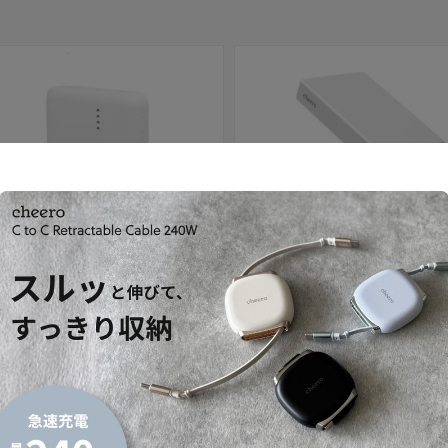
セール
 10000mAh 準固体電池
Solido 10000mAh 準固体電池
セール価格
内税）
¥4,980
（内税）
通常価格
¥3,480
（内税）