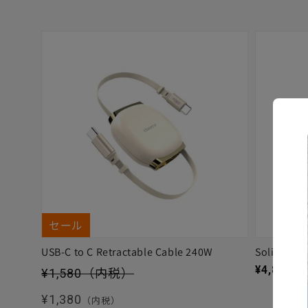
セール
USB-C to C Retractable Cable 240W
Solitta
セール価格
通常価格
¥4,880
（
¥1,580
（内税）
通常価格
¥1,380
（内税）