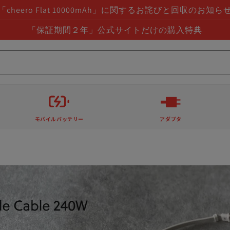
「cheero Flat 10000mAh」に関するお詫びと回収のお知ら
「保証期間２年」公式サイトだけの購入特典
モバイルバッテリー
アダプタ