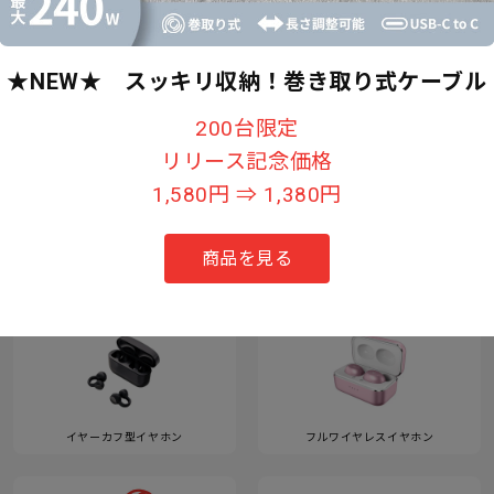
★NEW★ スッキリ収納！巻き取り式ケーブル
すべて見る
200台限定
リリース記念価格
1,580円 ⇒ 1,380円
カテゴリー
商品を見る
イヤーカフ型イヤホン
フルワイヤレスイヤホン