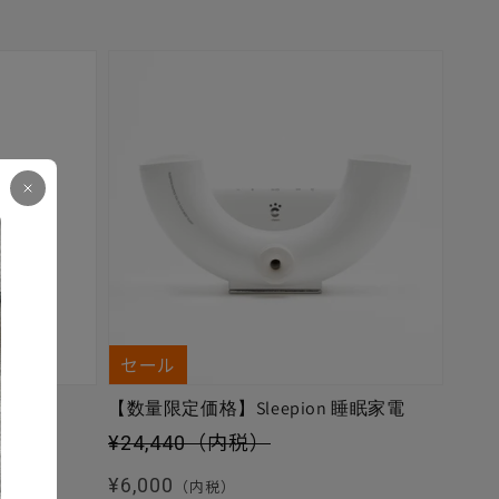
セール
【数量限定価格】Sleepion 睡眠家電
セール価格
¥24,440
（内税）
通常価格
¥6,000
（内税）