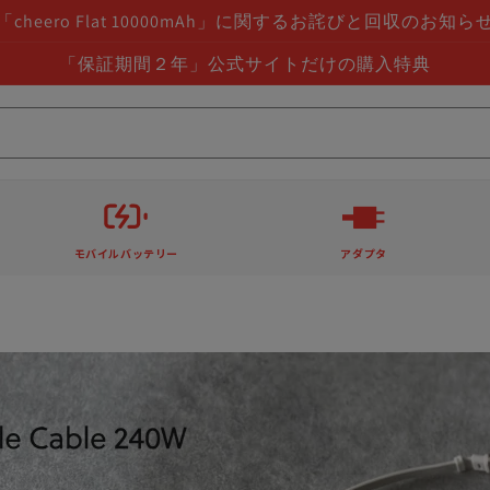
「cheero Flat 10000mAh」に関するお詫びと回収のお知ら
「保証期間２年」公式サイトだけの購入特典
モバイルバッテリー
アダプタ