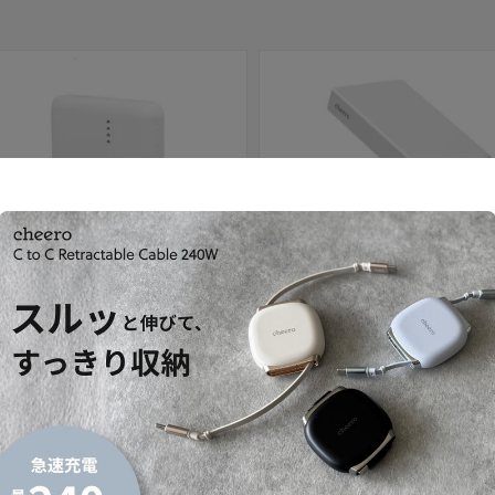
セール
 10000mAh 準固体電池
Solido 10000mAh 準固体電池
セール価格
内税）
¥4,980
（内税）
通常価格
¥3,480
（内税）