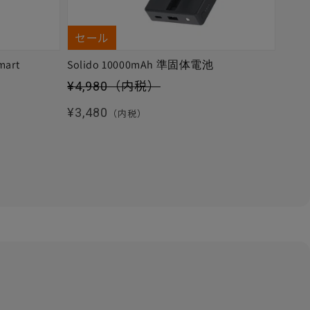
セール
mart
Solido 10000mAh 準固体電池
セール価格
¥4,980
（内税）
通常価格
¥3,480
（内税）