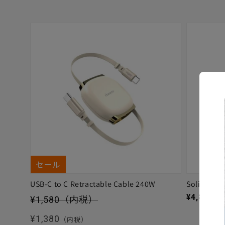
セール
USB-C to C Retractable Cable 240W
Solitta
セール価格
通常価格
¥4,880
（
¥1,580
（内税）
通常価格
¥1,380
（内税）