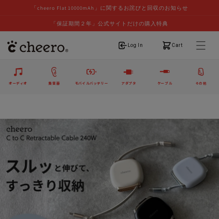
「cheero Flat 10000mAh」に関するお詫びと回収のお知らせ
「保証期間２年」公式サイトだけの購入特典
ログイン
カート
Log In
Cart
オーディオ
集音器
モバイルバッテリー
アダプタ
ケーブル
その他