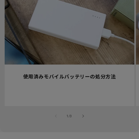
使用済みモバイルバッテリーの処分方法
の
1
/
3