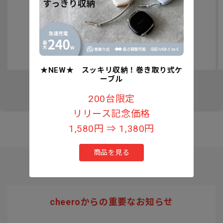
認知症予防への取り組みについて
★NEW★ スッキリ収納！巻き取り式ケ
ーブル
の
1
/
3
200台限定
リリース記念価格
1,580円 ⇒ 1,380円
商品を見る
cheeroからの重要なお知らせ