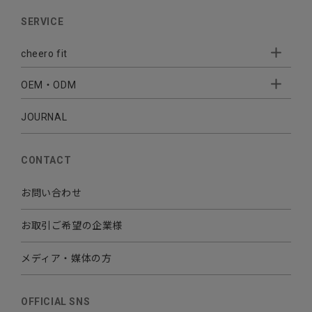
AUDIO
SERVICE
BATTERY
cheero fit
CABLE CHARGER
OEM・ODM
Sleepion
- Sleepion3
MOBILE
- 軟骨伝導式集音器
JOURNAL
- OEM・ODM 開発
- 小ロットオリジナルプリント
その他
CONTACT
お問い合わせ
お取引ご希望の企業様
メディア・媒体の方
OFFICIAL SNS