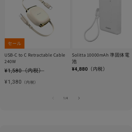
セール
USB-C to C Retractable Cable
Solitta 10000mAh 準固体電
240W
池
セール価格
通常価格
¥4,880
（内税）
¥1,580
（内税）
通常価格
¥1,380
（内税）
の
1
/
4