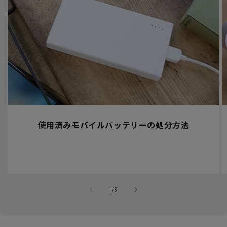
使用済みモバイルバッテリーの処分方法
の
1
/
3