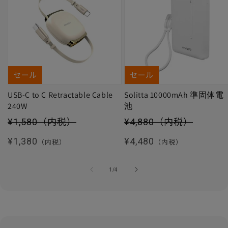
セール
セール
USB-C to C Retractable Cable
Solitta 10000mAh 準固体電
240W
池
セール価格
セール価格
¥1,580
（内税）
¥4,880
（内税）
通常価格
通常価格
¥1,380
¥4,480
（内税）
（内税）
の
1
/
4