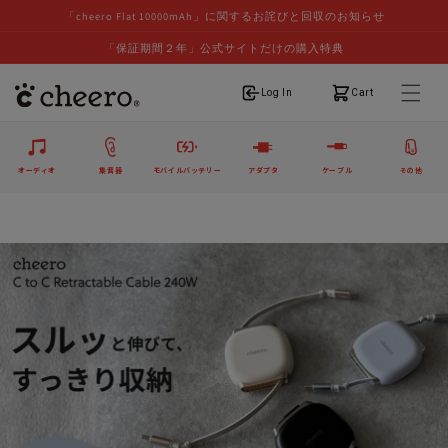
「cheero Flat 10000mAh」に関するお詫びと回収のお知らせ
「保証期間２年」公式サイトだけの購入特典
ログイン
カート
Log In
Cart
オーディオ
集音器
モバイルバッテリー
アダプタ
ケーブル
その他