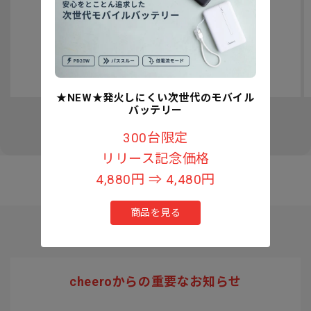
認知症予防への取り組みについて
★NEW★発火しにくい次世代のモバイル
バッテリー
の
1
/
3
300台限定
リリース記念価格
4,880円 ⇒ 4,480円
商品を見る
cheeroからの重要なお知らせ