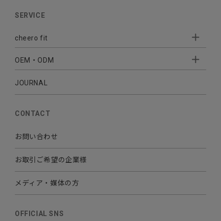
AUDIO
SERVICE
BATTERY
cheero fit
CABLE CHARGER
OEM・ODM
Sleepion
- Sleepion3
MOBILE
- 軟骨伝導式集音器
JOURNAL
- OEM・ODM 開発
- 小ロットオリジナルプリント
その他
CONTACT
お問い合わせ
お取引ご希望の企業様
メディア・媒体の方
OFFICIAL SNS