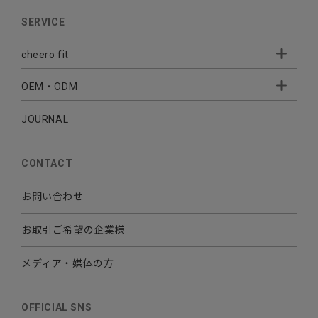
AUDIO
SERVICE
BATTERY
cheero fit
CABLE CHARGER
OEM・ODM
Sleepion
- Sleepion3
MOBILE
- 軟骨伝導式集音器
JOURNAL
- OEM・ODM 開発
- 小ロットオリジナルプリント
その他
CONTACT
お問い合わせ
お取引ご希望の企業様
メディア・媒体の方
OFFICIAL SNS