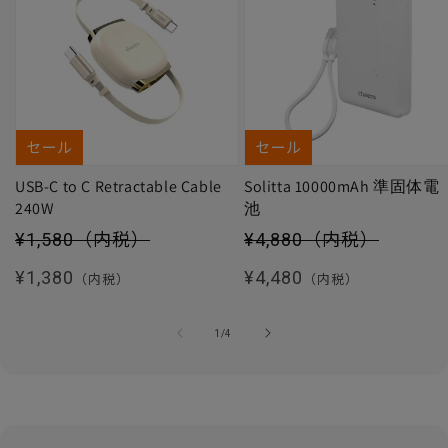
セール
セール
USB-C to C Retractable Cable
Solitta 10000mAh 準固体電
240W
池
セール価格
セール価格
¥1,580
（内税）
¥4,880
（内税）
通常価格
通常価格
¥1,380
¥4,480
（内税）
（内税）
の
1
/
4