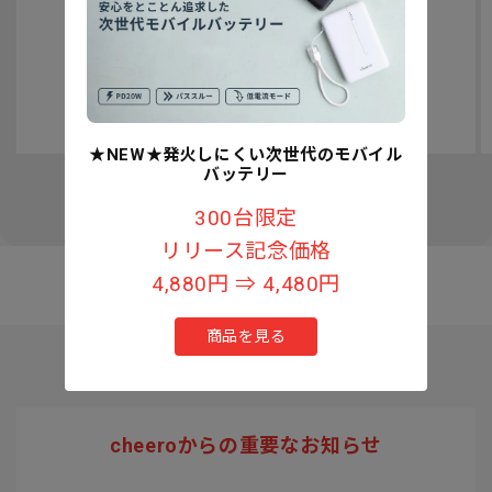
認知症予防への取り組みについて
★NEW★発火しにくい次世代のモバイル
バッテリー
の
1
/
3
300台限定
リリース記念価格
4,880円 ⇒ 4,480円
商品を見る
cheeroからの重要なお知らせ