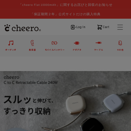
「cheero Flat 10000mAh」に関するお詫びと回収のお知らせ
「保証期間２年」公式サイトだけの購入特典
ログイン
カート
Log In
Cart
オーディオ
集音器
モバイルバッテリー
アダプタ
ケーブル
その他