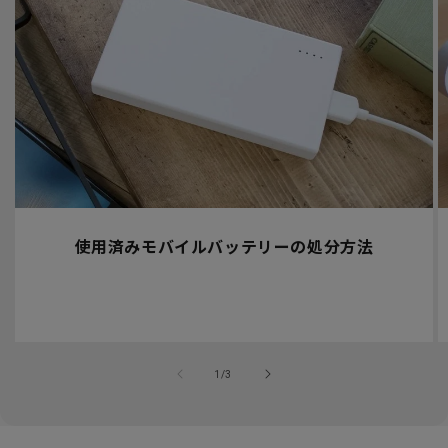
使用済みモバイルバッテリーの処分方法
の
1
/
3