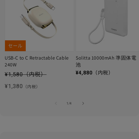
セール
USB-C to C Retractable Cable
Solitta 10000mAh 準固体電
240W
池
セール価格
通常価格
¥4,880
（内税）
¥1,580
（内税）
通常価格
¥1,380
（内税）
の
1
/
4