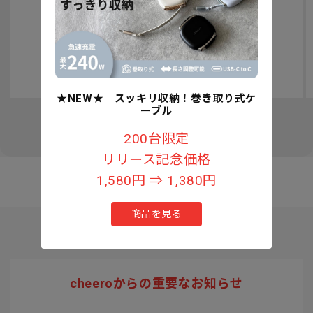
認知症予防への取り組みについて
★NEW★ スッキリ収納！巻き取り式ケ
ーブル
の
1
/
3
200台限定
リリース記念価格
1,580円 ⇒ 1,380円
商品を見る
cheeroからの重要なお知らせ