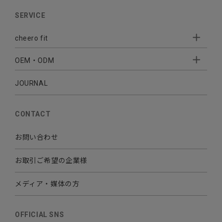
AUDIO
SERVICE
BATTERY
cheero fit
CABLE CHARGER
OEM・ODM
Sleepion
- Sleepion3
MOBILE
- 軟骨伝導式集音器
JOURNAL
- OEM・ODM 開発
- 小ロットオリジナルプリント
その他
CONTACT
お問い合わせ
お取引ご希望の企業様
メディア・媒体の方
OFFICIAL SNS