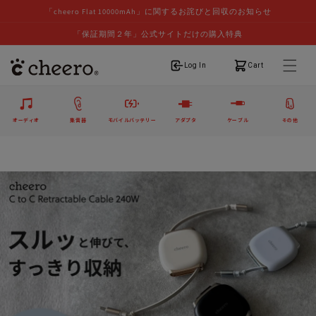
「cheero Flat 10000mAh」に関するお詫びと回収のお知らせ
「保証期間２年」公式サイトだけの購入特典
ログイン
カート
Log In
Cart
オーディオ
集音器
モバイルバッテリー
アダプタ
ケーブル
その他