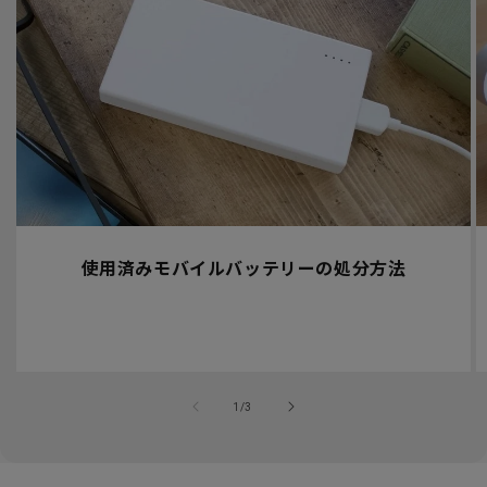
使用済みモバイルバッテリーの処分方法
の
1
/
3