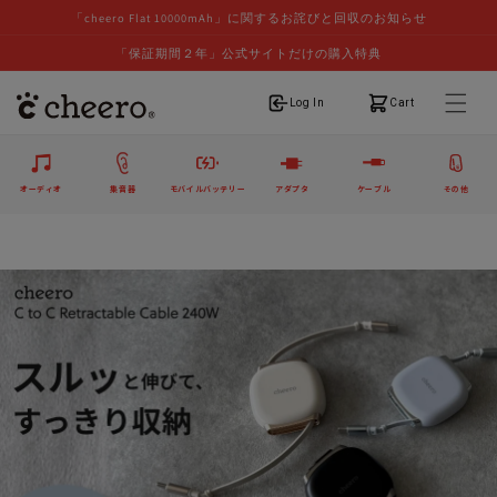
「cheero Flat 10000mAh」に関するお詫びと回収のお知らせ
「保証期間２年」公式サイトだけの購入特典
ログイン
カート
Log In
Cart
オーディオ
集音器
モバイルバッテリー
アダプタ
ケーブル
その他