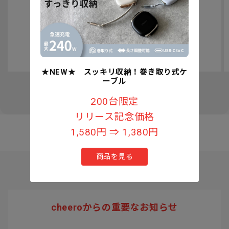
認知症予防への取り組みについて
★NEW★ スッキリ収納！巻き取り式ケ
ーブル
の
1
/
3
200台限定
リリース記念価格
1,580円 ⇒ 1,380円
商品を見る
cheeroからの重要なお知らせ