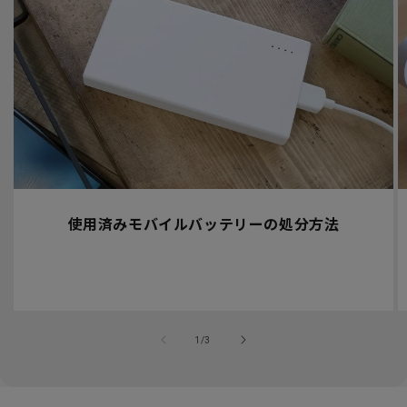
使用済みモバイルバッテリーの処分方法
の
1
/
3