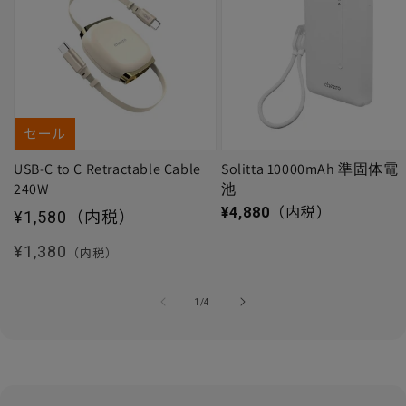
セール
USB-C to C Retractable Cable
Solitta 10000mAh 準固体電
240W
池
セール価格
通常価格
¥4,880
（内税）
¥1,580
（内税）
通常価格
¥1,380
（内税）
の
1
/
4