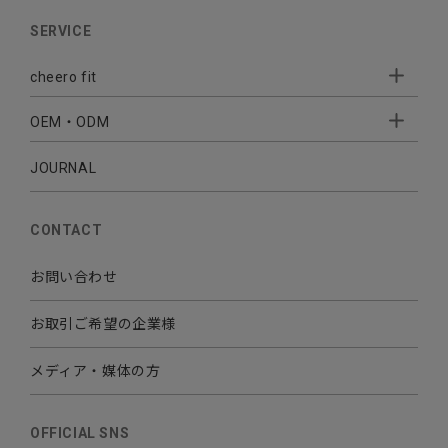
AUDIO
SERVICE
BATTERY
cheero fit
CABLE CHARGER
OEM・ODM
Sleepion
- Sleepion3
MOBILE
- 軟骨伝導式集音器
JOURNAL
- OEM・ODM 開発
- 小ロットオリジナルプリント
その他
CONTACT
お問い合わせ
お取引ご希望の企業様
メディア・媒体の方
OFFICIAL SNS