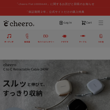
「cheero Flat 10000mAh」に関するお詫びと回収のお知らせ
「保証期間２年」公式サイトだけの購入特典
ログイン
カート
Log In
Cart
オーディオ
集音器
モバイルバッテリー
アダプタ
ケーブル
その他