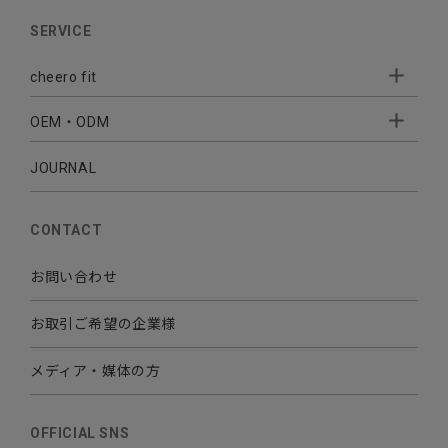
AUDIO
SERVICE
BATTERY
cheero fit
CABLE CHARGER
OEM・ODM
Sleepion
- Sleepion3
MOBILE
- 軟骨伝導式集音器
JOURNAL
- OEM・ODM 開発
- 小ロットオリジナルプリント
その他
CONTACT
お問い合わせ
お取引ご希望の企業様
メディア・媒体の方
OFFICIAL SNS