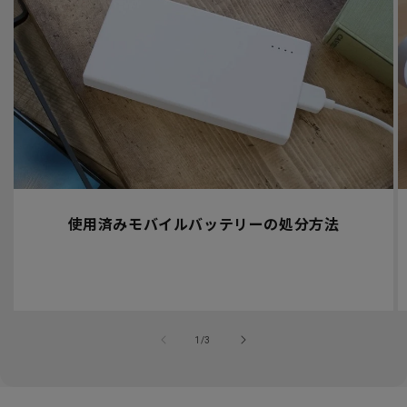
使用済みモバイルバッテリーの処分方法
の
1
/
3