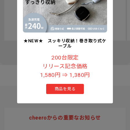
認知症予防への取り組みについて
★NEW★ スッキリ収納！巻き取り式ケ
ーブル
の
1
/
3
200台限定
リリース記念価格
1,580円 ⇒ 1,380円
商品を見る
cheeroからの重要なお知らせ