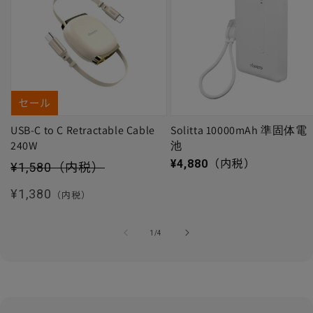
セール
USB-C to C Retractable Cable
Solitta 10000mAh 準固体電
240W
池
セール価格
通常価格
¥4,880
（内税）
¥1,580
（内税）
通常価格
¥1,380
（内税）
の
1
/
4