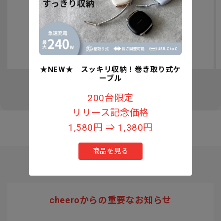
認知症予防への取り組みについて
★NEW★ スッキリ収納！巻き取り式ケ
ーブル
の
1
/
3
200台限定
リリース記念価格
1,580円 ⇒ 1,380円
商品を見る
cheeroからの重要なお知らせ