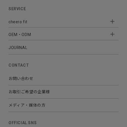
AUDIO
SERVICE
BATTERY
cheero fit
CABLE CHARGER
OEM・ODM
Sleepion
- Sleepion3
MOBILE
- 軟骨伝導式集音器
JOURNAL
- OEM・ODM 開発
- 小ロットオリジナルプリント
その他
CONTACT
お問い合わせ
お取引ご希望の企業様
メディア・媒体の方
OFFICIAL SNS