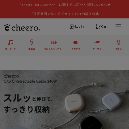
「cheero Flat 10000mAh」に関するお詫びと回収のお知らせ
「保証期間２年」公式サイトだけの購入特典
ログイン
カート
Log In
Cart
オーディオ
集音器
モバイルバッテリー
アダプタ
ケーブル
その他