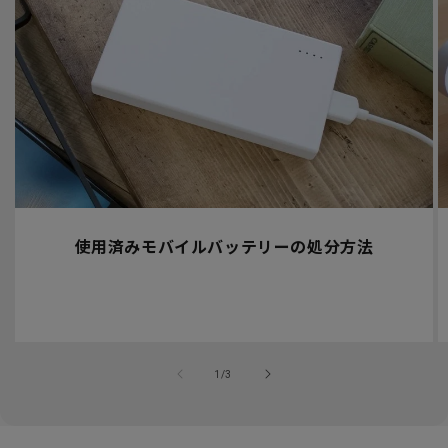
使用済みモバイルバッテリーの処分方法
の
1
/
3