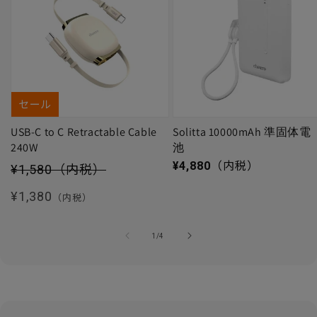
セール
USB-C to C Retractable Cable
Solitta 10000mAh 準固体電
240W
池
セール価格
通常価格
¥4,880
（内税）
¥1,580
（内税）
通常価格
¥1,380
（内税）
の
1
/
4