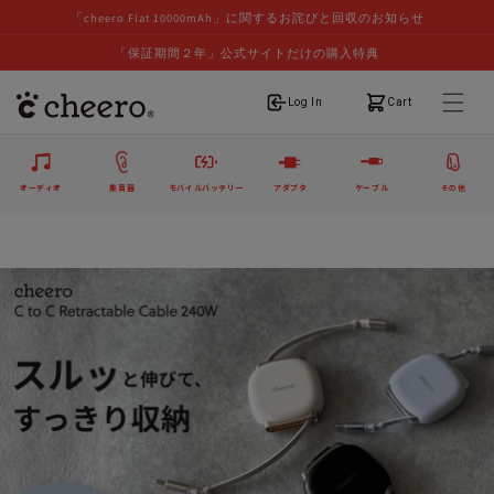
「cheero Flat 10000mAh」に関するお詫びと回収のお知らせ
「保証期間２年」公式サイトだけの購入特典
ログイン
カート
Log In
Cart
オーディオ
集音器
モバイルバッテリー
アダプタ
ケーブル
その他