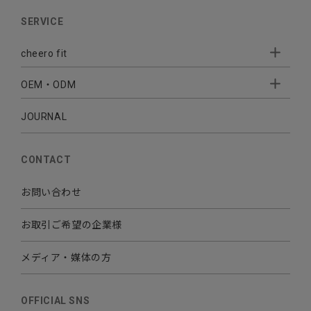
AUDIO
SERVICE
BATTERY
cheero fit
CABLE CHARGER
OEM・ODM
Sleepion
- Sleepion3
MOBILE
- 軟骨伝導式集音器
JOURNAL
- OEM・ODM 開発
- 小ロットオリジナルプリント
その他
CONTACT
お問い合わせ
お取引ご希望の企業様
メディア・媒体の方
OFFICIAL SNS