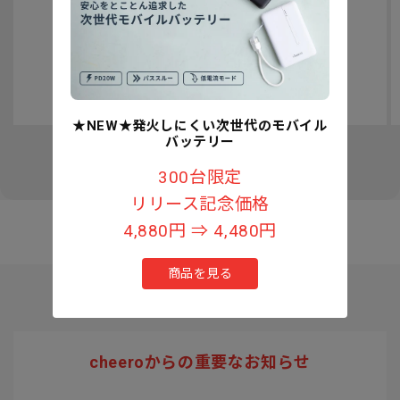
認知症予防への取り組みについて
★NEW★発火しにくい次世代のモバイル
バッテリー
の
1
/
3
300台限定
リリース記念価格
4,880円 ⇒ 4,480円
商品を見る
cheeroからの重要なお知らせ