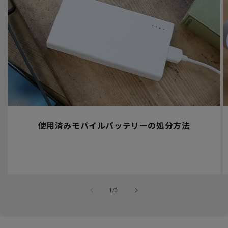
使用済みモバイルバッテリーの処分方法
の
1
/
3