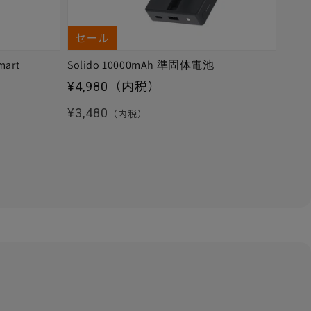
セール
mart
Solido 10000mAh 準固体電池
セール価格
¥4,980
（内税）
通常価格
¥3,480
（内税）