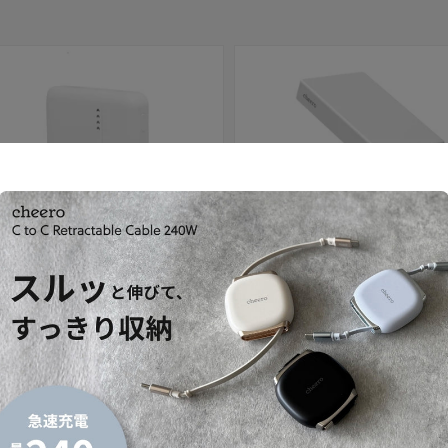
セール
 10000mAh 準固体電池
Solido 10000mAh 準固体電池
セール価格
内税）
¥4,980
（内税）
通常価格
¥3,480
（内税）