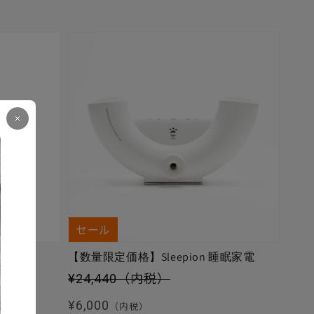
セール
【数量限定価格】Sleepion 睡眠家電
セール価格
¥24,440
（内税）
通常価格
¥6,000
（内税）