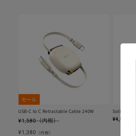
セール
USB-C to C Retractable Cable 240W
Solitta
セール価格
通常価格
¥4,880
（
¥1,580
（内税）
通常価格
¥1,380
（内税）