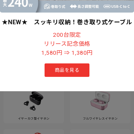
★NEW★ スッキリ収納！巻き取り式ケーブル
すべて見る
200台限定
リリース記念価格
1,580円 ⇒ 1,380円
カテゴリー
商品を見る
イヤーカフ型イヤホン
フルワイヤレスイヤホン