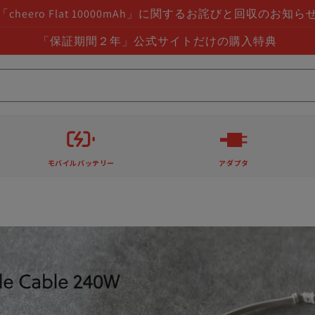
「cheero Flat 10000mAh」に関するお詫びと回収のお知ら
「保証期間２年」公式サイトだけの購入特典
モバイルバッテリー
アダプタ