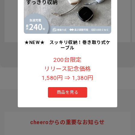
認知症予防への取り組みについて
★NEW★ スッキリ収納！巻き取り式ケ
ーブル
の
1
/
3
200台限定
リリース記念価格
1,580円 ⇒ 1,380円
商品を見る
cheeroからの重要なお知らせ