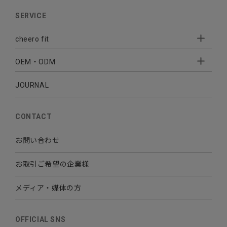
AUDIO
SERVICE
BATTERY
cheero fit
CABLE CHARGER
OEM・ODM
Sleepion
- Sleepion3
MOBILE
- 軟骨伝導式集音器
JOURNAL
- OEM・ODM 開発
- 小ロットオリジナルプリント
その他
CONTACT
お問い合わせ
お取引ご希望の企業様
メディア・媒体の方
OFFICIAL SNS