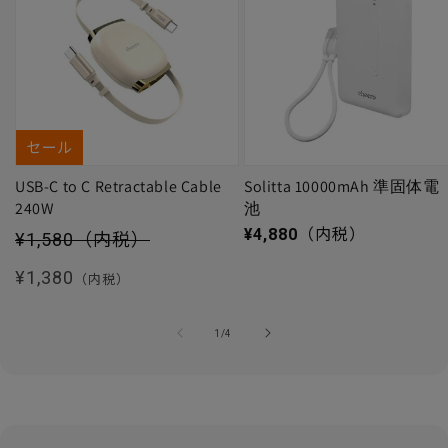
セール
USB-C to C Retractable Cable
Solitta 10000mAh 準固体電
240W
池
セール価格
通常価格
¥4,880
（内税）
¥1,580
（内税）
通常価格
¥1,380
（内税）
の
1
/
4