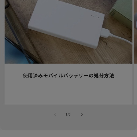
使用済みモバイルバッテリーの処分方法
の
1
/
3