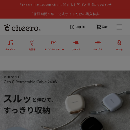
「cheero Flat 10000mAh」に関するお詫びと回収のお知らせ
「保証期間２年」公式サイトだけの購入特典
ログイン
カート
Log In
Cart
オーディオ
集音器
モバイルバッテリー
アダプタ
ケーブル
その他