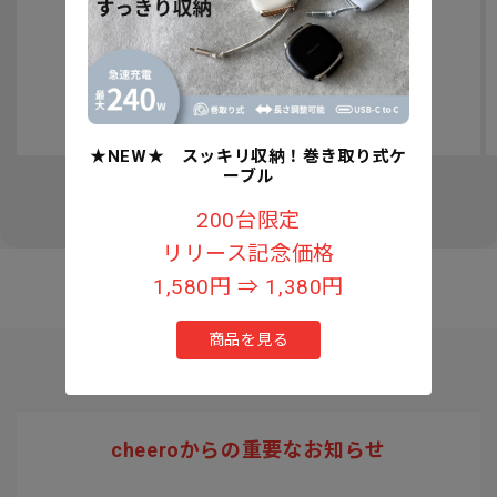
認知症予防への取り組みについて
★NEW★ スッキリ収納！巻き取り式ケ
ーブル
の
1
/
3
200台限定
リリース記念価格
1,580円 ⇒ 1,380円
商品を見る
cheeroからの重要なお知らせ