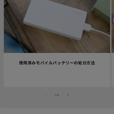
使用済みモバイルバッテリーの処分方法
の
1
/
3