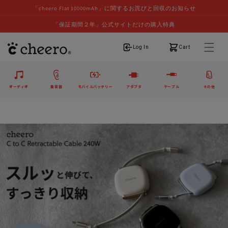
「cheero Flat 10000mAh」に関するお詫びと回収のお知らせ
「保証期間２年」公式サイトだけの購入特典
ログイン
カート
Log In
Cart
オーディオ
集音器
モバイルバッテリー
アダプタ
ケーブル
その他