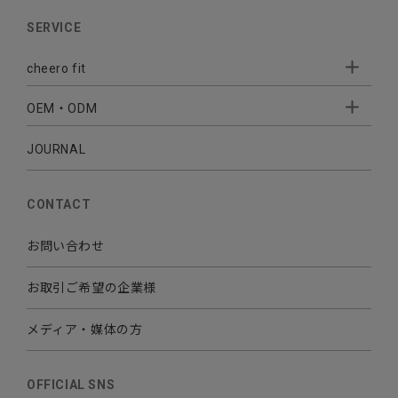
AUDIO
SERVICE
BATTERY
cheero fit
CABLE CHARGER
OEM・ODM
Sleepion
- Sleepion3
MOBILE
- 軟骨伝導式集音器
JOURNAL
- OEM・ODM 開発
- 小ロットオリジナルプリント
その他
CONTACT
お問い合わせ
お取引ご希望の企業様
メディア・媒体の方
OFFICIAL SNS