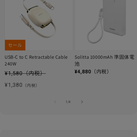
セール
USB-C to C Retractable Cable
Solitta 10000mAh 準固体電
240W
池
セール価格
通常価格
¥4,880
（内税）
¥1,580
（内税）
通常価格
¥1,380
（内税）
の
1
/
4