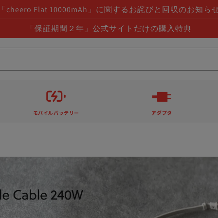
「cheero Flat 10000mAh」に関するお詫びと回収のお知ら
「保証期間２年」公式サイトだけの購入特典
モバイルバッテリー
アダプタ