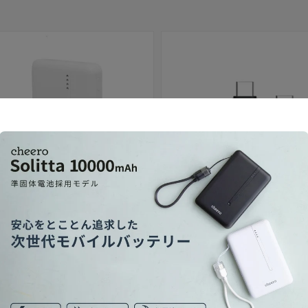
セール
 10000mAh 準固体電池
USB-C to C Fast Cable 240W
格
セール価格
（内税）
¥1,680
（内税）
通常価格
¥1,480
内税）
（内税）