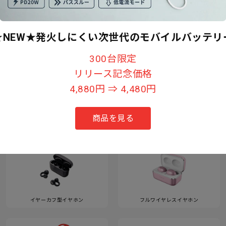
★NEW★発火しにくい次世代のモバイルバッテリ
すべて見る
300台限定
リリース記念価格
4,880円 ⇒ 4,480円
カテゴリー
商品を見る
イヤーカフ型イヤホン
フルワイヤレスイヤホン