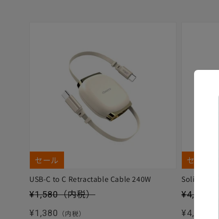
セール
セール
USB-C to C Retractable Cable 240W
Solitta
セール価格
セール価
¥1,580
（内税）
¥4,880
通常価格
通常価格
¥1,380
¥4,480
（内税）
（