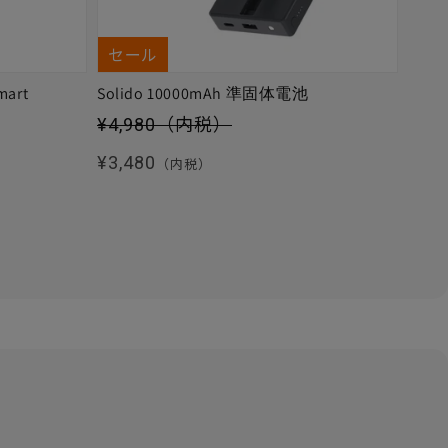
セール
mart
Solido 10000mAh 準固体電池
セール価格
¥4,980
（内税）
通常価格
¥3,480
（内税）