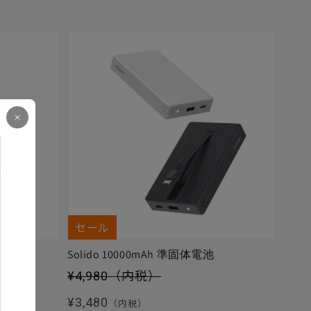
セール
Solido 10000mAh 準固体電池
セール価格
¥4,980
（内税）
通常価格
¥3,480
（内税）