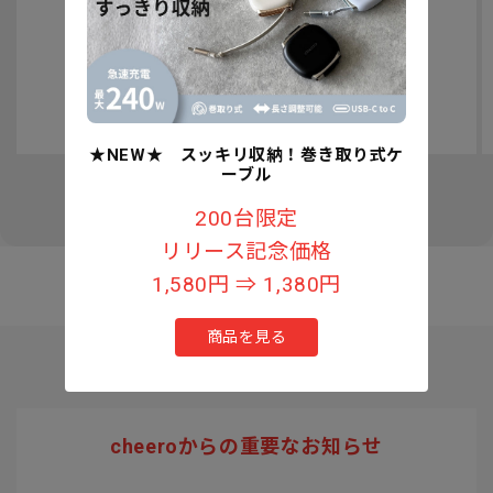
認知症予防への取り組みについて
★NEW★ スッキリ収納！巻き取り式ケ
ーブル
の
1
/
3
200台限定
リリース記念価格
1,580円 ⇒ 1,380円
商品を見る
cheeroからの重要なお知らせ