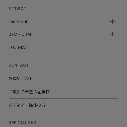
AUDIO
SERVICE
BATTERY
cheero fit
CABLE CHARGER
OEM・ODM
Sleepion
- Sleepion3
MOBILE
- 軟骨伝導式集音器
JOURNAL
- OEM・ODM 開発
- 小ロットオリジナルプリント
その他
CONTACT
お問い合わせ
お取引ご希望の企業様
メディア・媒体の方
OFFICIAL SNS