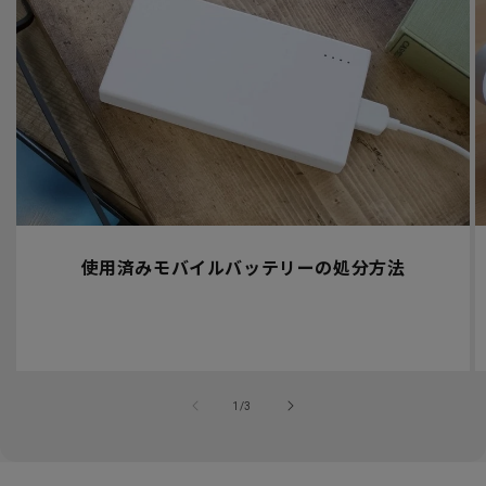
使用済みモバイルバッテリーの処分方法
の
1
/
3