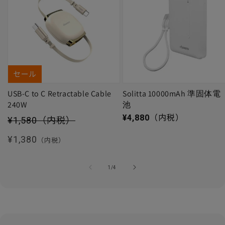
セール
USB-C to C Retractable Cable
Solitta 10000mAh 準固体電
240W
池
セール価格
通常価格
¥4,880
（内税）
¥1,580
（内税）
通常価格
¥1,380
（内税）
の
1
/
4