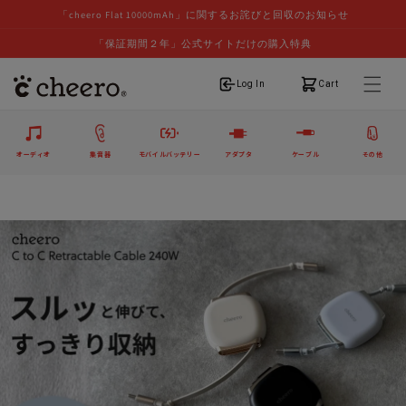
「cheero Flat 10000mAh」に関するお詫びと回収のお知らせ
「保証期間２年」公式サイトだけの購入特典
ログイン
カート
Log In
Cart
オーディオ
集音器
モバイルバッテリー
アダプタ
ケーブル
その他