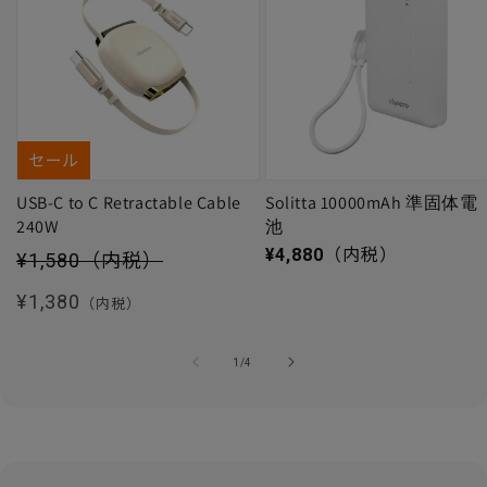
セール
USB-C to C Retractable Cable
Solitta 10000mAh 準固体電
240W
池
セール価格
通常価格
¥4,880
（内税）
¥1,580
（内税）
通常価格
¥1,380
（内税）
の
1
/
4