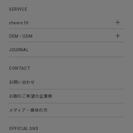
AUDIO
SERVICE
BATTERY
cheero fit
CABLE CHARGER
OEM・ODM
Sleepion
- Sleepion3
MOBILE
- 軟骨伝導式集音器
JOURNAL
- OEM・ODM 開発
- 小ロットオリジナルプリント
その他
CONTACT
お問い合わせ
お取引ご希望の企業様
メディア・媒体の方
OFFICIAL SNS