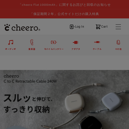
「cheero Flat 10000mAh」に関するお詫びと回収のお知らせ
「保証期間２年」公式サイトだけの購入特典
ログイン
カート
Log In
Cart
オーディオ
集音器
モバイルバッテリー
アダプタ
ケーブル
その他