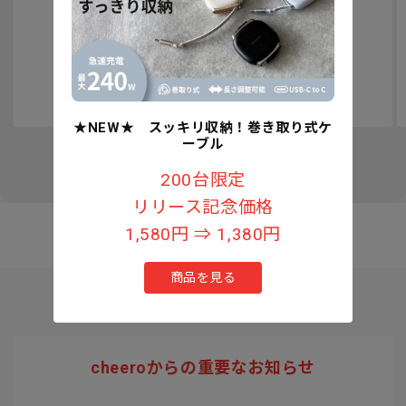
認知症予防への取り組みについて
★NEW★ スッキリ収納！巻き取り式ケ
ーブル
の
1
/
3
200台限定
リリース記念価格
1,580円 ⇒ 1,380円
商品を見る
cheeroからの重要なお知らせ