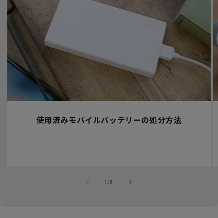
使用済みモバイルバッテリーの処分方法
の
1
/
3