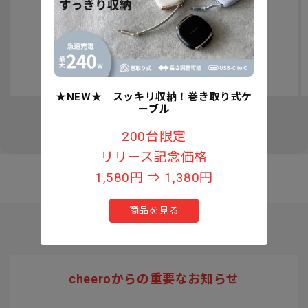
認知症予防への取り組みについて
★NEW★ スッキリ収納！巻き取り式ケ
ーブル
の
1
/
3
200台限定
リリース記念価格
1,580円 ⇒ 1,380円
商品を見る
cheeroからの重要なお知らせ