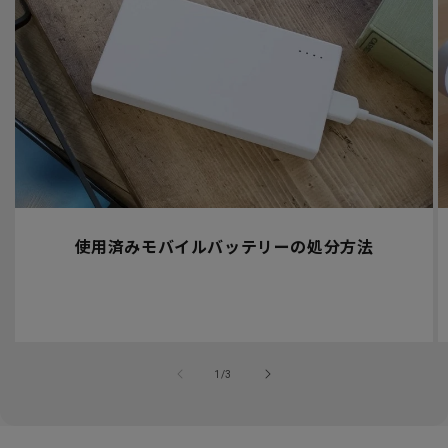
使用済みモバイルバッテリーの処分方法
の
1
/
3