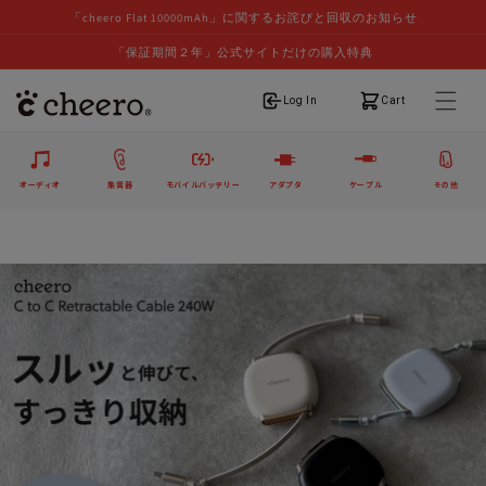
「cheero Flat 10000mAh」に関するお詫びと回収のお知らせ
「保証期間２年」公式サイトだけの購入特典
ログイン
カート
Log In
Cart
オーディオ
集音器
モバイルバッテリー
アダプタ
ケーブル
その他