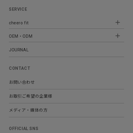
AUDIO
SERVICE
BATTERY
cheero fit
CABLE CHARGER
OEM・ODM
Sleepion
- Sleepion3
MOBILE
- 軟骨伝導式集音器
JOURNAL
- OEM・ODM 開発
- 小ロットオリジナルプリント
その他
CONTACT
お問い合わせ
お取引ご希望の企業様
メディア・媒体の方
OFFICIAL SNS