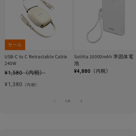
セール
USB-C to C Retractable Cable
Solitta 10000mAh 準固体電
240W
池
セール価格
通常価格
¥4,880
（内税）
¥1,580
（内税）
通常価格
¥1,380
（内税）
の
1
/
4