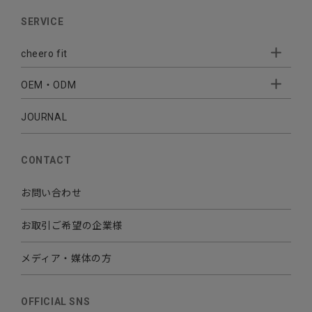
AUDIO
SERVICE
BATTERY
cheero fit
CABLE CHARGER
OEM・ODM
Sleepion
- Sleepion3
MOBILE
- 軟骨伝導式集音器
JOURNAL
- OEM・ODM 開発
- 小ロットオリジナルプリント
その他
CONTACT
お問い合わせ
お取引ご希望の企業様
メディア・媒体の方
OFFICIAL SNS