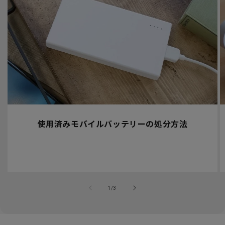
使用済みモバイルバッテリーの処分方法
の
1
/
3