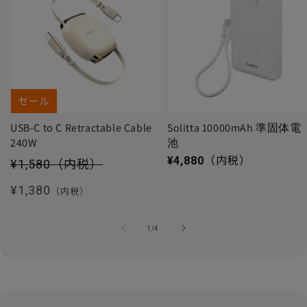
セール
USB-C to C Retractable Cable
Solitta 10000mAh 準固体電
240W
池
セール価格
通常価格
¥4,880
（内税）
¥1,580
（内税）
通常価格
¥1,380
（内税）
の
1
/
4