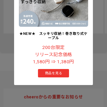
認知症予防への取り組みについて
★NEW★ スッキリ収納！巻き取り式ケ
ーブル
の
1
/
3
200台限定
リリース記念価格
1,580円 ⇒ 1,380円
商品を見る
cheeroからの重要なお知らせ