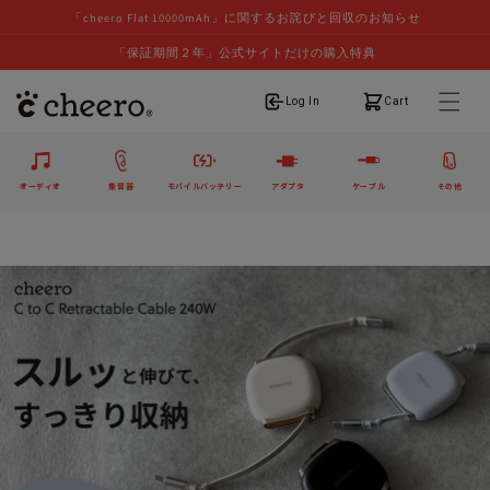
「cheero Flat 10000mAh」に関するお詫びと回収のお知らせ
「保証期間２年」公式サイトだけの購入特典
ログイン
カート
Log In
Cart
オーディオ
集音器
モバイルバッテリー
アダプタ
ケーブル
その他