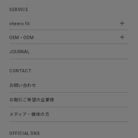
AUDIO
SERVICE
BATTERY
cheero fit
CABLE CHARGER
OEM・ODM
Sleepion
- Sleepion3
MOBILE
- 軟骨伝導式集音器
JOURNAL
- OEM・ODM 開発
- 小ロットオリジナルプリント
その他
CONTACT
お問い合わせ
お取引ご希望の企業様
メディア・媒体の方
OFFICIAL SNS