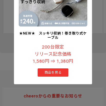
認知症予防への取り組みについて
★NEW★ スッキリ収納！巻き取り式ケ
ーブル
の
1
/
3
200台限定
リリース記念価格
1,580円 ⇒ 1,380円
商品を見る
cheeroからの重要なお知らせ