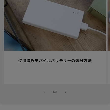
使用済みモバイルバッテリーの処分方法
の
1
/
3