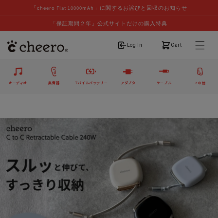
「cheero Flat 10000mAh」に関するお詫びと回収のお知らせ
「保証期間２年」公式サイトだけの購入特典
ログイン
カート
Log In
Cart
オーディオ
集音器
モバイルバッテリー
アダプタ
ケーブル
その他