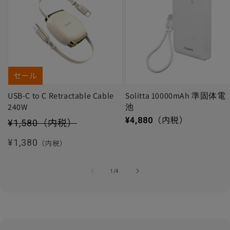
セール
USB-C to C Retractable Cable
Solitta 10000mAh 準固体電
240W
池
セール価格
通常価格
¥4,880
（内税）
¥1,580
（内税）
通常価格
¥1,380
（内税）
の
1
/
4