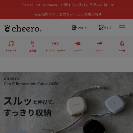
「cheero Flat 10000mAh」に関するお詫びと回収のお知らせ
「保証期間２年」公式サイトだけの購入特典
ログイン
カート
Log In
Cart
オーディオ
集音器
モバイルバッテリー
アダプタ
ケーブル
その他