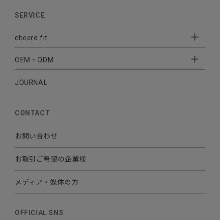
AUDIO
SERVICE
BATTERY
cheero fit
CABLE CHARGER
OEM・ODM
Sleepion
- Sleepion3
MOBILE
- 軟骨伝導式集音器
JOURNAL
- OEM・ODM 開発
- 小ロットオリジナルプリント
その他
CONTACT
お問い合わせ
お取引ご希望の企業様
メディア・媒体の方
OFFICIAL SNS