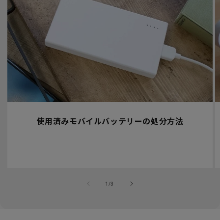
使用済みモバイルバッテリーの処分方法
の
1
/
3