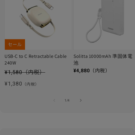
セール
USB-C to C Retractable Cable
Solitta 10000mAh 準固体電
240W
池
セール価格
通常価格
¥4,880
（内税）
¥1,580
（内税）
通常価格
¥1,380
（内税）
の
1
/
4