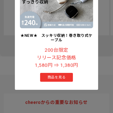
認知症予防への取り組みについて
★NEW★ スッキリ収納！巻き取り式ケ
ーブル
の
1
/
3
200台限定
リリース記念価格
1,580円 ⇒ 1,380円
商品を見る
cheeroからの重要なお知らせ