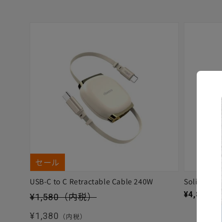
セール
USB-C to C Retractable Cable 240W
Solitta
セール価格
通常価格
¥4,880
（
¥1,580
（内税）
通常価格
¥1,380
（内税）