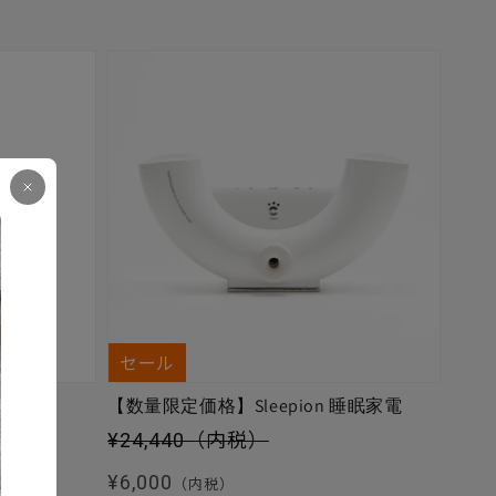
セール
【数量限定価格】Sleepion 睡眠家電
セール価格
¥24,440
（内税）
通常価格
¥6,000
（内税）