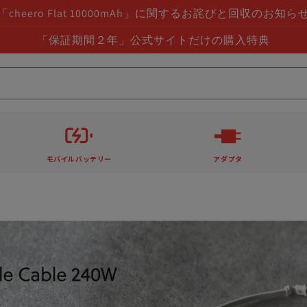
「cheero Flat 10000mAh」に関するお詫びと回収のお知ら
「保証期間２年」公式サイトだけの購入特典
モバイルバッテリー
アダプタ