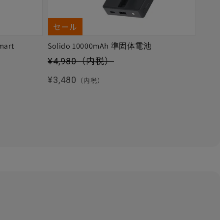
セール
mart
Solido 10000mAh 準固体電池
セール価格
¥4,980
（内税）
通常価格
¥3,480
（内税）