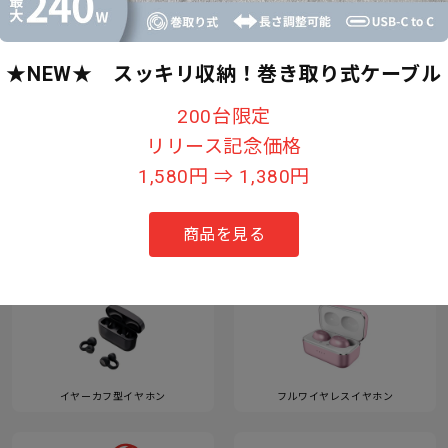
★NEW★ スッキリ収納！巻き取り式ケーブル
すべて見る
200台限定
リリース記念価格
1,580円 ⇒ 1,380円
カテゴリー
商品を見る
イヤーカフ型イヤホン
フルワイヤレスイヤホン