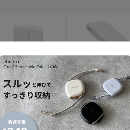
セール
 10000mAh 準固体電池
Solido 10000mAh 準固体電池
セール価格
内税）
¥4,980
（内税）
通常価格
¥3,480
（内税）