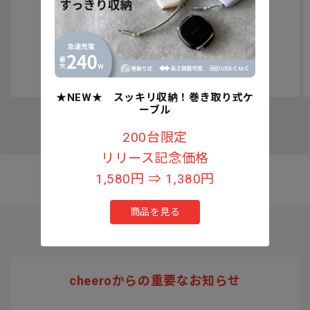
認知症予防への取り組みについて
★NEW★ スッキリ収納！巻き取り式ケ
ーブル
の
1
/
3
200台限定
リリース記念価格
1,580円 ⇒ 1,380円
商品を見る
cheeroからの重要なお知らせ