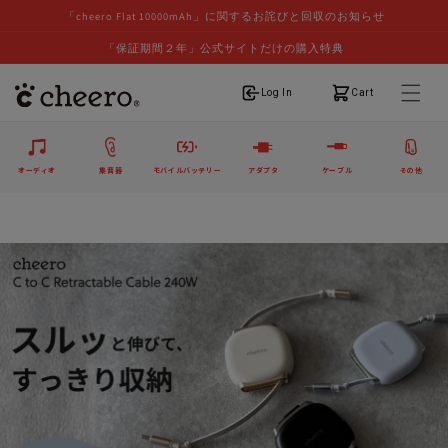
「cheero Flat 10000mAh」に関するお詫びと回収のお知らせ
「保証期間２年」公式サイトだけの購入特典
ログイン
カート
Log In
Cart
オーディオ
集音器
モバイルバッテリー
アダプタ
ケーブル
その他