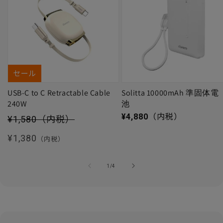
セール
USB-C to C Retractable Cable
Solitta 10000mAh 準固体電
240W
池
セール価格
通常価格
¥4,880
（内税）
¥1,580
（内税）
通常価格
¥1,380
（内税）
の
1
/
4