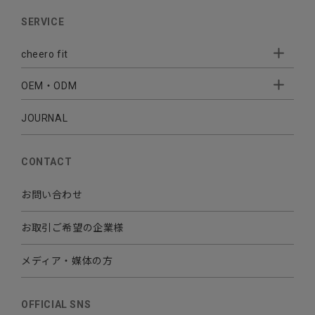
AUDIO
SERVICE
BATTERY
cheero fit
CABLE CHARGER
OEM・ODM
Sleepion
- Sleepion3
MOBILE
- 軟骨伝導式集音器
JOURNAL
- OEM・ODM 開発
- 小ロットオリジナルプリント
その他
CONTACT
お問い合わせ
お取引ご希望の企業様
メディア・媒体の方
OFFICIAL SNS