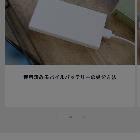
使用済みモバイルバッテリーの処分方法
の
1
/
3