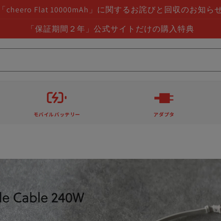
「cheero Flat 10000mAh」に関するお詫びと回収のお知ら
「保証期間２年」公式サイトだけの購入特典
モバイルバッテリー
アダプタ