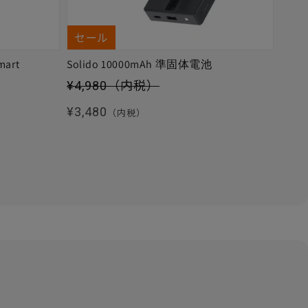
セール
mart
Solido 10000mAh 準固体電池
セール価格
¥4,980
（内税）
通常価格
¥3,480
（内税）