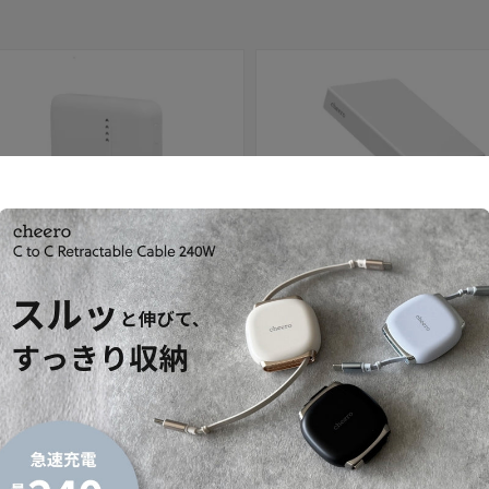
セール
 10000mAh 準固体電池
Solido 10000mAh 準固体電池
セール価格
内税）
¥4,980
（内税）
通常価格
¥3,480
（内税）