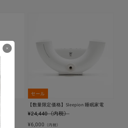
セール
【数量限定価格】Sleepion 睡眠家電
セール価格
¥24,440
（内税）
通常価格
¥6,000
（内税）