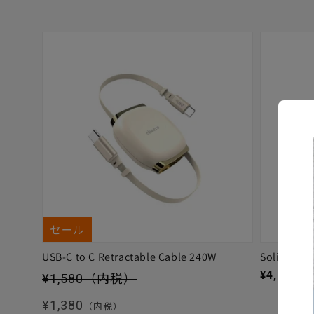
セール
USB-C to C Retractable Cable 240W
Solitta
セール価格
通常価格
¥4,880
（
¥1,580
（内税）
通常価格
¥1,380
（内税）