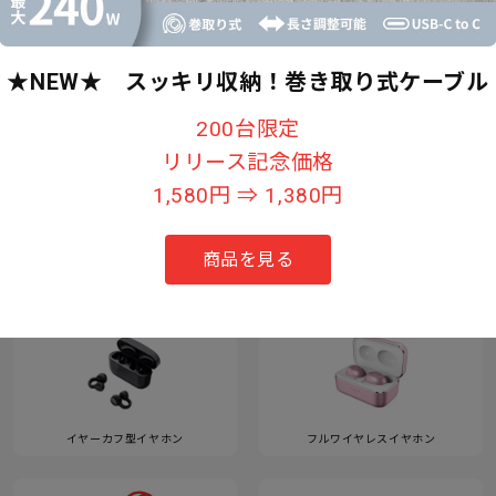
★NEW★ スッキリ収納！巻き取り式ケーブル
すべて見る
200台限定
リリース記念価格
1,580円 ⇒ 1,380円
カテゴリー
商品を見る
イヤーカフ型イヤホン
フルワイヤレスイヤホン