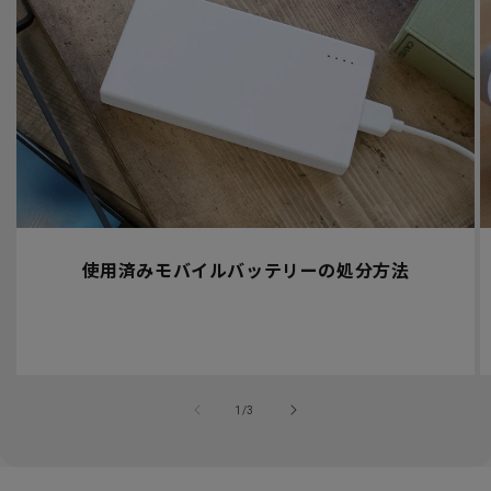
使用済みモバイルバッテリーの処分方法
の
1
/
3