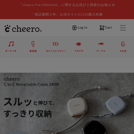
「cheero Flat 10000mAh」に関するお詫びと回収のお知らせ
「保証期間２年」公式サイトだけの購入特典
ログイン
カート
Log In
Cart
オーディオ
集音器
モバイルバッテリー
アダプタ
ケーブル
その他