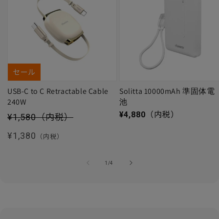
セール
USB-C to C Retractable Cable
Solitta 10000mAh 準固体電
240W
池
セール価格
通常価格
¥4,880
（内税）
¥1,580
（内税）
通常価格
¥1,380
（内税）
の
1
/
4