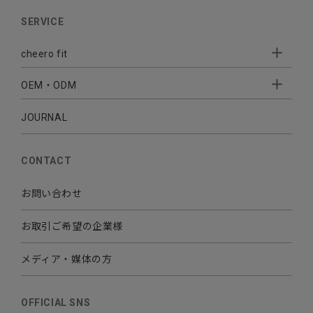
AUDIO
SERVICE
BATTERY
cheero fit
CABLE CHARGER
OEM・ODM
Sleepion
- Sleepion3
MOBILE
- 軟骨伝導式集音器
JOURNAL
- OEM・ODM 開発
- 小ロットオリジナルプリント
その他
CONTACT
お問い合わせ
お取引ご希望の企業様
メディア・媒体の方
OFFICIAL SNS