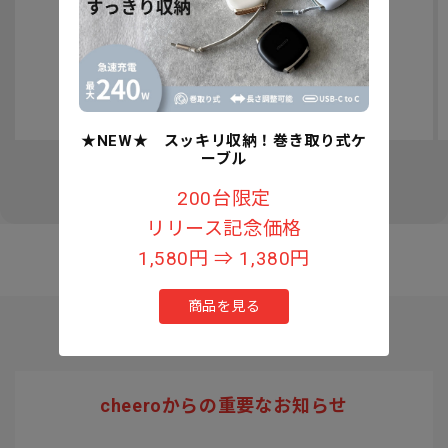
認知症予防への取り組みについて
★NEW★ スッキリ収納！巻き取り式ケ
ーブル
の
1
/
3
200台限定
リリース記念価格
1,580円 ⇒ 1,380円
商品を見る
cheeroからの重要なお知らせ