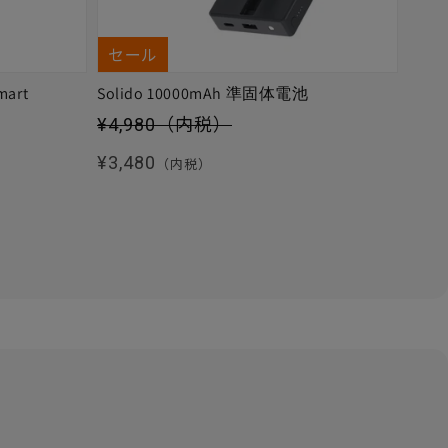
セール
mart
Solido 10000mAh 準固体電池
セール価格
¥4,980
（内税）
通常価格
¥3,480
（内税）