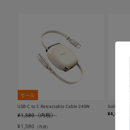
セール
USB-C to C Retractable Cable 240W
Solitta
セール価格
通常価格
¥4,880
（
¥1,580
（内税）
通常価格
¥1,380
（内税）