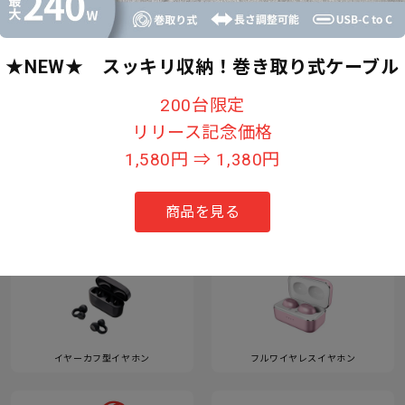
★NEW★ スッキリ収納！巻き取り式ケーブル
すべて見る
200台限定
リリース記念価格
1,580円 ⇒ 1,380円
カテゴリー
商品を見る
イヤーカフ型イヤホン
フルワイヤレスイヤホン