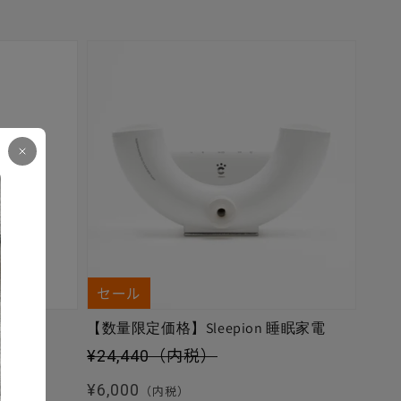
セール
【数量限定価格】Sleepion 睡眠家電
セール価格
¥24,440
（内税）
通常価格
¥6,000
（内税）