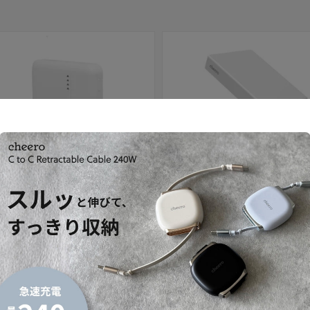
セール
 10000mAh 準固体電池
Solido 10000mAh 準固体電池
セール価格
内税）
¥4,980
（内税）
通常価格
¥3,480
（内税）