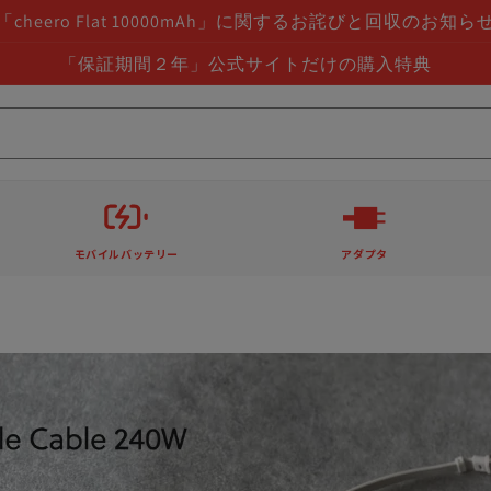
「cheero Flat 10000mAh」に関するお詫びと回収のお知ら
「保証期間２年」公式サイトだけの購入特典
モバイルバッテリー
アダプタ