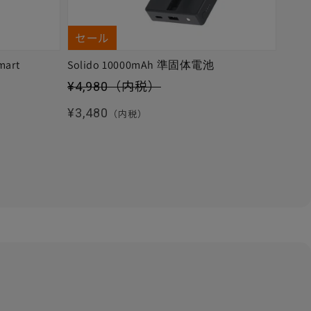
セール
mart
Solido 10000mAh 準固体電池
セール価格
¥4,980
（内税）
通常価格
¥3,480
（内税）