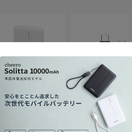
セール
 10000mAh 準固体電池
USB-C to C Fast Cable 240W
格
セール価格
（内税）
¥1,680
（内税）
通常価格
¥1,480
内税）
（内税）