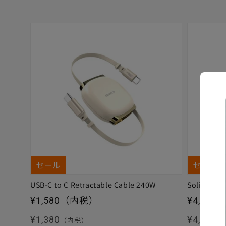
セール
セール
USB-C to C Retractable Cable 240W
Solitta
セール価格
セール価
¥1,580
（内税）
¥4,880
通常価格
通常価格
¥1,380
¥4,480
（内税）
（