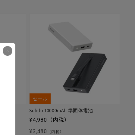
セール
Solido 10000mAh 準固体電池
セール価格
¥4,980
（内税）
通常価格
¥3,480
（内税）