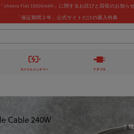
「cheero Flat 10000mAh」に関するお詫びと回収のお知ら
「保証期間２年」公式サイトだけの購入特典
モバイルバッテリー
アダプタ