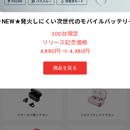
★NEW★発火しにくい次世代のモバイルバッテリ
すべて見る
300台限定
リリース記念価格
4,880円 ⇒ 4,480円
カテゴリー
商品を見る
イヤーカフ型イヤホン
フルワイヤレスイヤホン