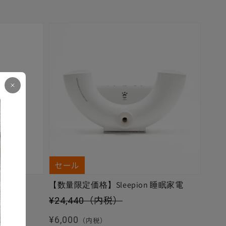
セール
【数量限定価格】Sleepion 睡眠家電
セール価格
¥24,440
（内税）
通常価格
¥6,000
（内税）