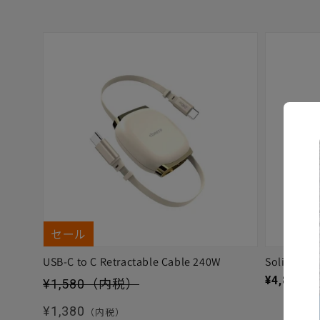
セール
USB-C to C Retractable Cable 240W
Solitta
セール価格
通常価格
¥4,880
（
¥1,580
（内税）
通常価格
¥1,380
（内税）