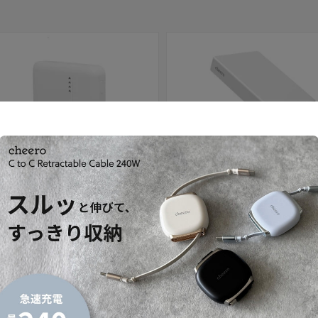
セール
 10000mAh 準固体電池
Solido 10000mAh 準固体電池
セール価格
内税）
¥4,980
（内税）
通常価格
¥3,480
（内税）