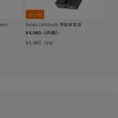
セール
mart
Solido 10000mAh 準固体電池
セール価格
¥4,980
（内税）
通常価格
¥3,480
（内税）