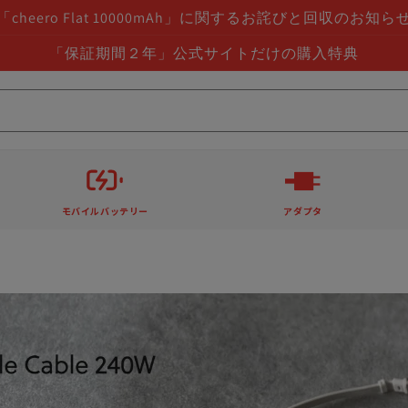
「cheero Flat 10000mAh」に関するお詫びと回収のお知ら
「保証期間２年」公式サイトだけの購入特典
モバイルバッテリー
アダプタ