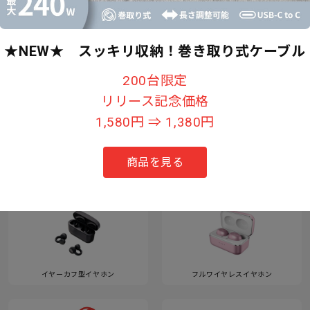
★NEW★ スッキリ収納！巻き取り式ケーブル
すべて見る
200台限定
リリース記念価格
1,580円 ⇒ 1,380円
カテゴリー
商品を見る
イヤーカフ型イヤホン
フルワイヤレスイヤホン