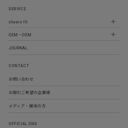
AUDIO
SERVICE
BATTERY
cheero fit
CABLE CHARGER
OEM・ODM
Sleepion
- Sleepion3
MOBILE
- 軟骨伝導式集音器
JOURNAL
- OEM・ODM 開発
- 小ロットオリジナルプリント
その他
CONTACT
お問い合わせ
お取引ご希望の企業様
メディア・媒体の方
OFFICIAL SNS