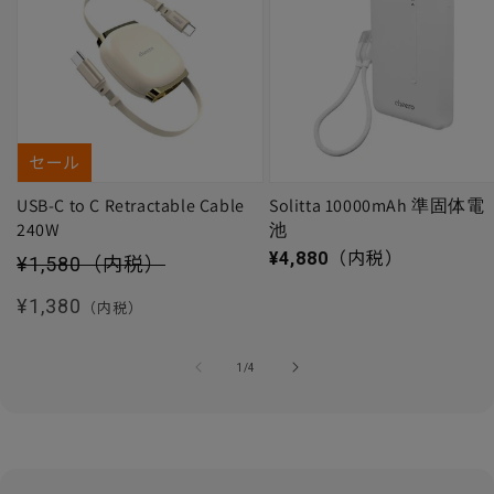
セール
USB-C to C Retractable Cable
Solitta 10000mAh 準固体電
240W
池
セール価格
通常価格
¥4,880
（内税）
¥1,580
（内税）
通常価格
¥1,380
（内税）
の
1
/
4