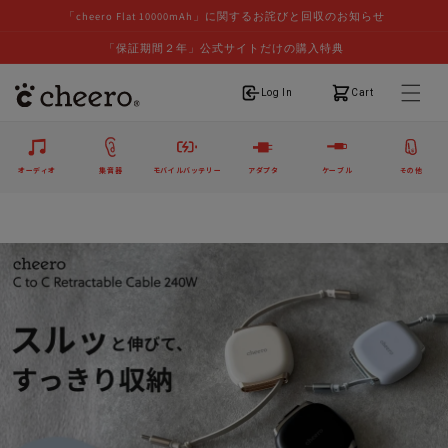
「cheero Flat 10000mAh」に関するお詫びと回収のお知らせ
「保証期間２年」公式サイトだけの購入特典
ログイン
カート
Log In
Cart
オーディオ
集音器
モバイルバッテリー
アダプタ
ケーブル
その他