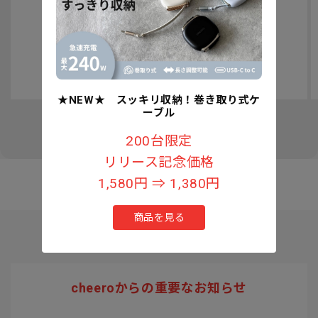
認知症予防への取り組みについて
★NEW★ スッキリ収納！巻き取り式ケ
ーブル
の
1
/
3
200台限定
リリース記念価格
1,580円 ⇒ 1,380円
商品を見る
cheeroからの重要なお知らせ