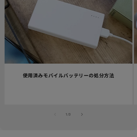
使用済みモバイルバッテリーの処分方法
の
1
/
3