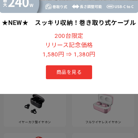
★NEW★ スッキリ収納！巻き取り式ケーブル
すべて見る
200台限定
リリース記念価格
1,580円 ⇒ 1,380円
カテゴリー
商品を見る
イヤーカフ型イヤホン
フルワイヤレスイヤホン