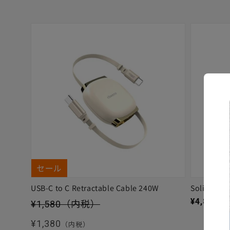
セール
USB-C to C Retractable Cable 240W
Solitta
セール価格
通常価格
¥4,880
（
¥1,580
（内税）
通常価格
¥1,380
（内税）