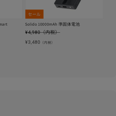
セール
mart
Solido 10000mAh 準固体電池
セール価格
¥4,980
（内税）
通常価格
¥3,480
（内税）