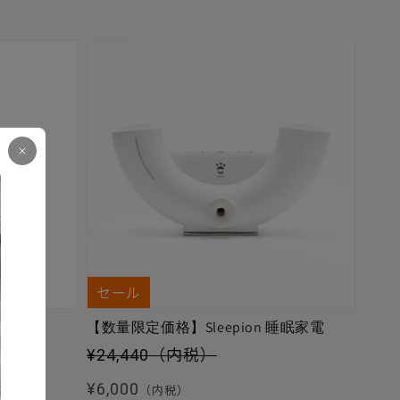
セール
【数量限定価格】Sleepion 睡眠家電
セール価格
¥24,440
（内税）
通常価格
¥6,000
（内税）