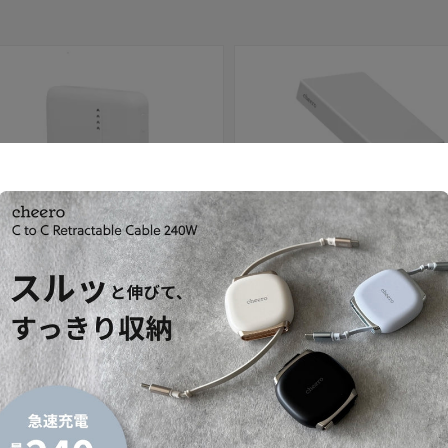
セール
 10000mAh 準固体電池
Solido 10000mAh 準固体電池
セール価格
内税）
¥4,980
（内税）
通常価格
¥3,480
（内税）