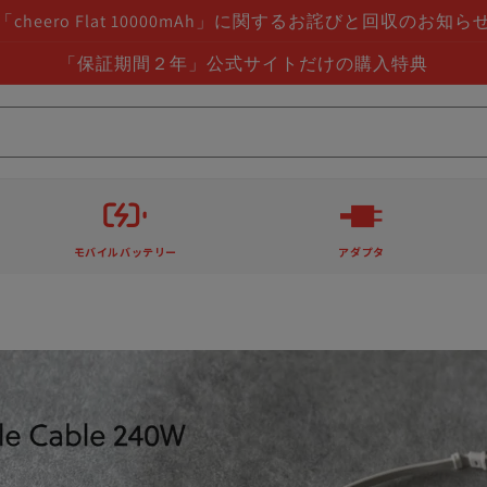
「cheero Flat 10000mAh」に関するお詫びと回収のお知ら
「保証期間２年」公式サイトだけの購入特典
モバイルバッテリー
アダプタ