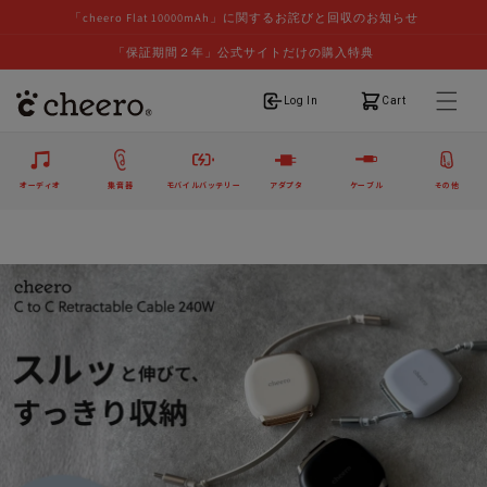
「cheero Flat 10000mAh」に関するお詫びと回収のお知らせ
「保証期間２年」公式サイトだけの購入特典
ログイン
カート
Log In
Cart
オーディオ
集音器
モバイルバッテリー
アダプタ
ケーブル
その他