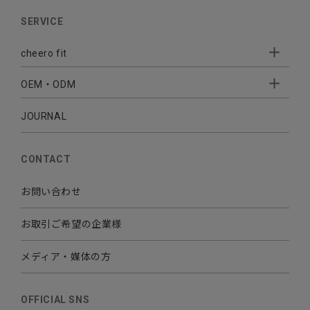
AUDIO
SERVICE
BATTERY
cheero fit
CABLE CHARGER
OEM・ODM
Sleepion
- Sleepion3
MOBILE
- 軟骨伝導式集音器
JOURNAL
- OEM・ODM 開発
- 小ロットオリジナルプリント
その他
CONTACT
お問い合わせ
お取引ご希望の企業様
メディア・媒体の方
OFFICIAL SNS