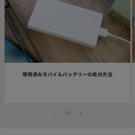
使用済みモバイルバッテリーの処分方法
の
1
/
3