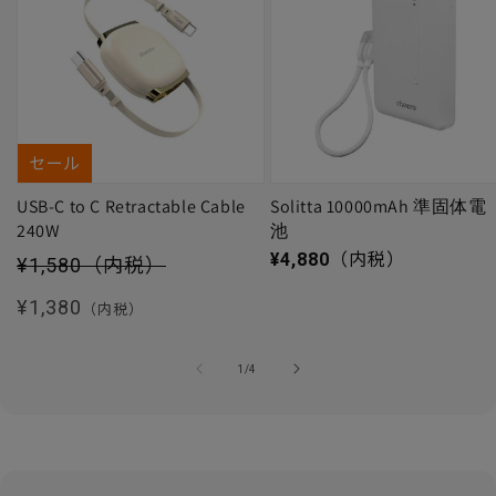
セール
USB-C to C Retractable Cable
Solitta 10000mAh 準固体電
240W
池
セール価格
通常価格
¥4,880
（内税）
¥1,580
（内税）
通常価格
¥1,380
（内税）
の
1
/
4