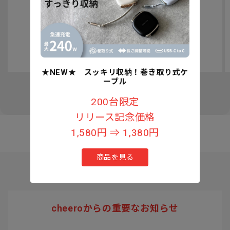
認知症予防への取り組みについて
★NEW★ スッキリ収納！巻き取り式ケ
ーブル
の
1
/
3
200台限定
リリース記念価格
1,580円 ⇒ 1,380円
商品を見る
cheeroからの重要なお知らせ