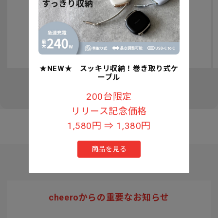
認知症予防への取り組みについて
★NEW★ スッキリ収納！巻き取り式ケ
ーブル
の
1
/
3
200台限定
リリース記念価格
1,580円 ⇒ 1,380円
商品を見る
cheeroからの重要なお知らせ