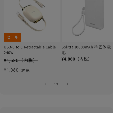
セール
USB-C to C Retractable Cable
Solitta 10000mAh 準固体電
240W
池
セール価格
通常価格
¥4,880
（内税）
¥1,580
（内税）
通常価格
¥1,380
（内税）
の
1
/
4