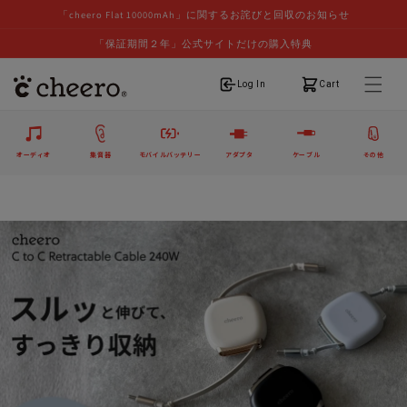
「cheero Flat 10000mAh」に関するお詫びと回収のお知らせ
「保証期間２年」公式サイトだけの購入特典
ログイン
カート
Log In
Cart
オーディオ
集音器
モバイルバッテリー
アダプタ
ケーブル
その他