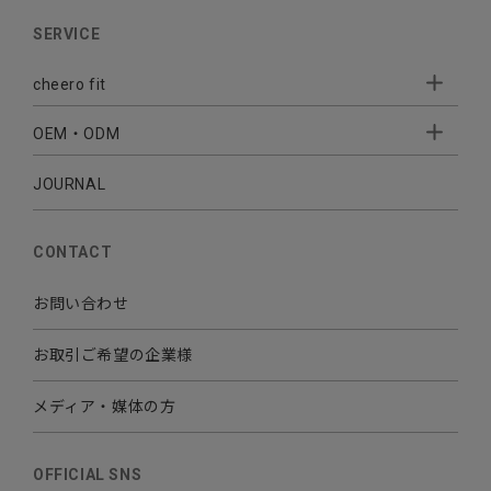
AUDIO
SERVICE
BATTERY
cheero fit
CABLE CHARGER
OEM・ODM
Sleepion
- Sleepion3
MOBILE
- 軟骨伝導式集音器
JOURNAL
- OEM・ODM 開発
- 小ロットオリジナルプリント
その他
CONTACT
お問い合わせ
お取引ご希望の企業様
メディア・媒体の方
OFFICIAL SNS