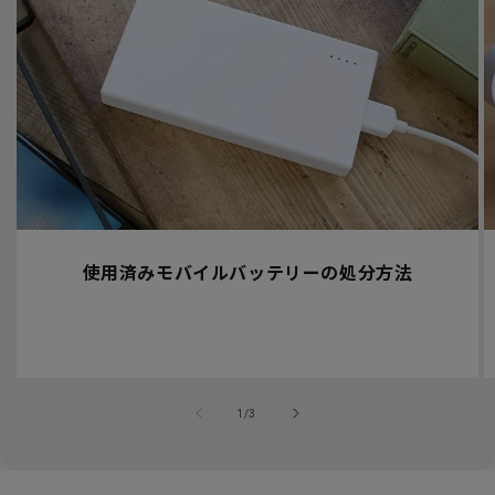
使用済みモバイルバッテリーの処分方法
の
1
/
3