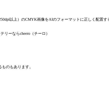
（250dpi以上）のCMYK画像をAIのフォーマットに正しく配
リーならcheero（チーロ）
るものもあります。